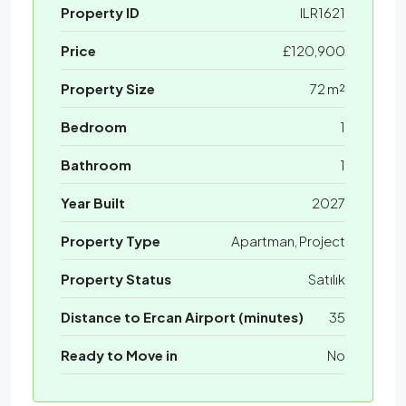
Property ID
ILR1621
Price
£120,900
Property Size
72 m²
Bedroom
1
Bathroom
1
Year Built
2027
Property Type
Apartman, Project
Property Status
Satılık
Distance to Ercan Airport (minutes)
35
Ready to Move in
No