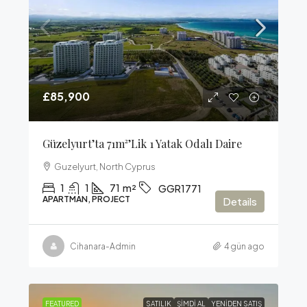
£85,900
Güzelyurt’ta 71m²’lik 1 Yatak Odalı Daire
Guzelyurt, North Cyprus
1
1
71
m²
GGR1771
APARTMAN, PROJECT
Details
Cihanara-Admin
4 gün ago
FEATURED
SATILIK
ŞIMDI AL
YENIDEN SATIŞ