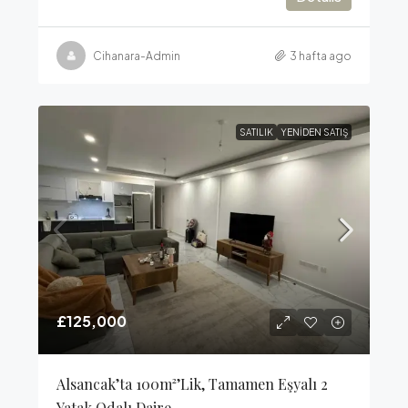
Cihanara-Admin
3 hafta ago
SATILIK
YENIDEN SATIŞ
£125,000
Alsancak’ta 100m²’lik, Tamamen Eşyalı 2
Yatak Odalı Daire