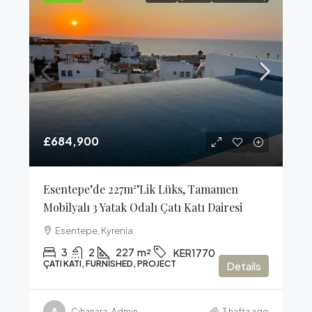
£684,900
Esentepe’de 227m²’lik Lüks, Tamamen
Mobilyalı 3 Yatak Odalı Çatı Katı Dairesi
Esentepe, Kyrenia
3
2
227
m²
KER1770
ÇATI KATI, FURNISHED, PROJECT
Details
Cihanara-Admin
3 hafta ago