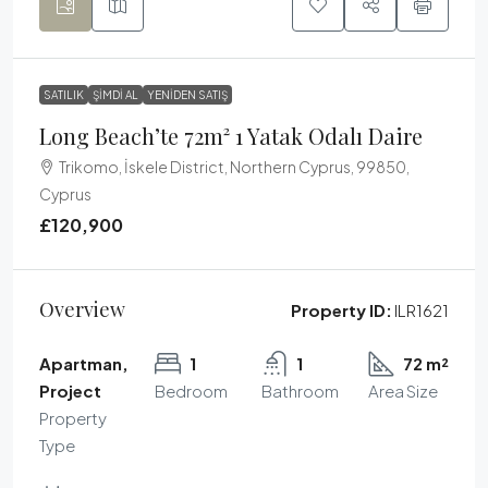
SATILIK
ŞIMDI AL
YENIDEN SATIŞ
Long Beach’te 72m² 1 Yatak Odalı Daire
Trikomo, İskele District, Northern Cyprus, 99850,
Cyprus
£120,900
Overview
Property ID:
ILR1621
Apartman,
1
1
72 m²
Project
Bedroom
Bathroom
Area Size
Property
Type