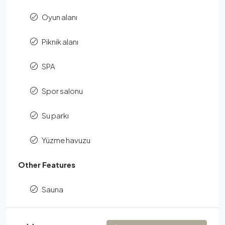
Oyun alanı
Piknik alanı
SPA
Spor salonu
Su parkı
Yüzme havuzu
Other Features
Sauna