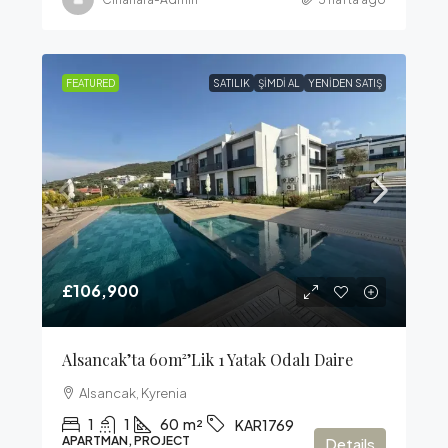
FEATURED
SATILIK
ŞIMDI AL
YENIDEN SATIŞ
£106,900
Alsancak’ta 60m²’lik 1 Yatak Odalı Daire
Alsancak, Kyrenia
1
1
60
m²
KAR1769
APARTMAN, PROJECT
Details