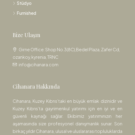
Stüdyo
Furnished
Bize Ulaşın
Girne Office: Shop No.3(8C),Bedel Plaza, Zafer Cd,
ozankoy, kyrenia, TRNC
info@cihanara.com
Cihanara Hakkında
Cihanara, Kuzey Kıbrıs’taki en büyük emlak dizinidir ve
Kuzey Kıbrıs’ta gayrimenkul yatırımı için en iyi ve en
güvenli kaynağı sağlar. Ekibimiz yatırımınızın her
aşamasında size profesyonel danışmanlık sunar. Son
birkaç yıldır Cihanara, ulusal ve uluslararası topluluklarda