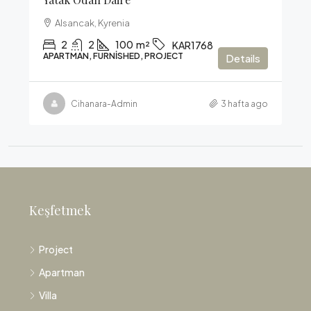
Alsancak, Kyrenia
2
2
100
m²
KAR1768
APARTMAN, FURNISHED, PROJECT
Details
Cihanara-Admin
3 hafta ago
Keşfetmek
Project
Apartman
Villa