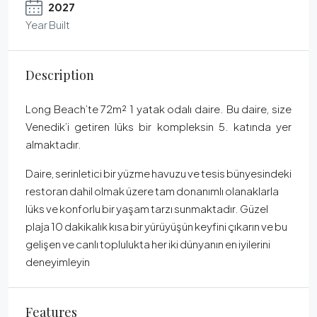
2027
Year Built
Description
Long Beach’te 72m² 1 yatak odalı daire. Bu daire, size
Venedik’i getiren lüks bir kompleksin 5. katında yer
almaktadır.
Daire, serinletici bir yüzme havuzu ve tesis bünyesindeki
restoran dahil olmak üzere tam donanımlı olanaklarla
lüks ve konforlu bir yaşam tarzı sunmaktadır. Güzel
plaja 10 dakikalık kısa bir yürüyüşün keyfini çıkarın ve bu
gelişen ve canlı toplulukta her iki dünyanın en iyilerini
deneyimleyin
Features