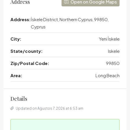
Address
Open on Google Maps
Address:
İskele District, Northern Cyprus, 99850,
Cyprus
City:
Yeni İskele
State/county:
Iskele
Zip/Postal Code:
99850
Area:
Long Beach
Details
Updated on Ağustos 7, 2026 at 6:53 am