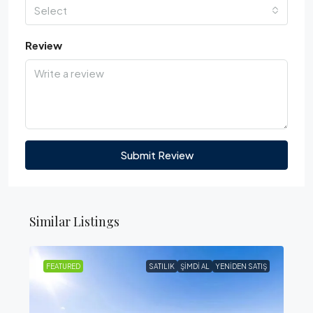
Select
Review
Submit Review
Similar Listings
FEATURED
SATILIK
ŞIMDI AL
YENIDEN SATIŞ