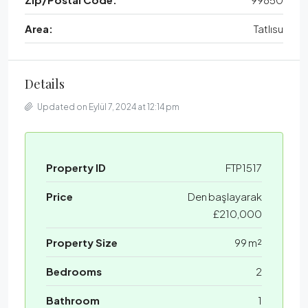
Area:
Tatlısu
Details
Updated on Eylül 7, 2024 at 12:14 pm
Property ID
FTP1517
Price
Den başlayarak
£210,000
Property Size
99 m²
Bedrooms
2
Bathroom
1