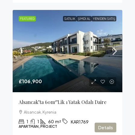
FEATURED
SATILIK
ŞIMDI AL
YENIDEN SATIŞ
£106,900
Alsancak’ta 60m²’lik 1 Yatak Odalı Daire
Alsancak, Kyrenia
1
1
60
m²
KAR1769
APARTMAN, PROJECT
Details