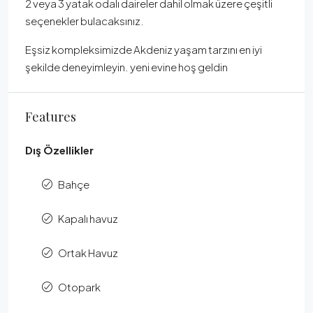
2 veya 3 yatak odalı daireler dahil olmak üzere çeşitli
seçenekler bulacaksınız.
Eşsiz kompleksimizde Akdeniz yaşam tarzını en iyi
şekilde deneyimleyin. yeni evine hoş geldin
Features
Dış Özellikler
Bahçe
Kapalı havuz
Ortak Havuz
Otopark