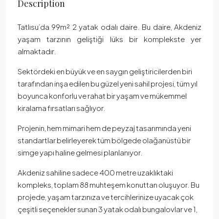
Description
Tatlısu’da 99m² 2 yatak odalı daire. Bu daire, Akdeniz
yaşam tarzının geliştiği lüks bir komplekste yer
almaktadır.
Sektördeki en büyük ve en saygın geliştiricilerden biri
tarafından inşa edilen bu güzel yeni sahil projesi, tüm yıl
boyunca konforlu ve rahat bir yaşam ve mükemmel
kiralama fırsatları sağlıyor.
Projenin, hem mimari hem de peyzaj tasarımında yeni
standartlar belirleyerek tüm bölgede olağanüstü bir
simge yapı haline gelmesi planlanıyor.
Akdeniz sahiline sadece 400 metre uzaklıktaki
kompleks, toplam 88 muhteşem konuttan oluşuyor. Bu
projede, yaşam tarzınıza ve tercihlerinize uyacak çok
çeşitli seçenekler sunan 3 yatak odalı bungalovlar ve 1,