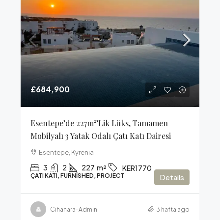
£684,900
Esentepe’de 227m²’lik Lüks, Tamamen
Mobilyalı 3 Yatak Odalı Çatı Katı Dairesi
Esentepe, Kyrenia
3
2
227
m²
KER1770
ÇATI KATI, FURNISHED, PROJECT
Details
Cihanara-Admin
3 hafta ago