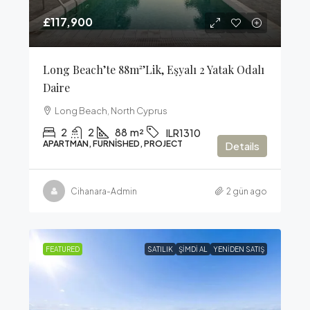
£117,900
Long Beach’te 88m²’lik, Eşyalı 2 Yatak Odalı
Daire
Long Beach, North Cyprus
2
2
88
m²
ILR1310
APARTMAN, FURNISHED, PROJECT
Details
Cihanara-Admin
2 gün ago
FEATURED
SATILIK
ŞIMDI AL
YENIDEN SATIŞ