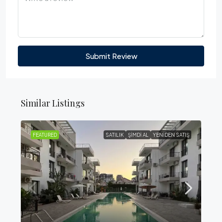
Submit Review
Similar Listings
FEATURED
SATILIK
ŞIMDI AL
YENIDEN SATIŞ