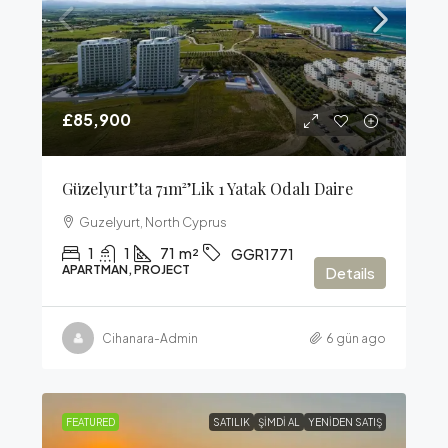
£85,900
Güzelyurt’ta 71m²’lik 1 Yatak Odalı Daire
Guzelyurt, North Cyprus
1
1
71
m²
GGR1771
APARTMAN, PROJECT
Details
Cihanara-Admin
6 gün ago
FEATURED
SATILIK
ŞIMDI AL
YENIDEN SATIŞ