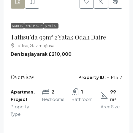
SATILIK
YENI PROJE
ŞIMDI AL
Tatlısu’da 99m² 2 Yatak Odalı Daire
Tatlısu, Gazimağusa
Den başlayarak
£210,000
Overview
Property ID:
FTP1517
Apartman,
2
1
99
Project
Bedrooms
Bathroom
m²
Property
Area Size
Type