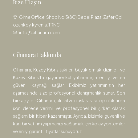
Bize Ulaşın
Girne Office: Shop No.3(8C),Bedel Plaza, Zafer Cd,
ozankoy, kyrenia, TRNC
info@cihanara.com
Cihanara Hakkında
Cihanara, Kuzey Kıbrıs’taki en büyük emlak dizinidir ve
Kuzey Kıbrıs’ta gayrimenkul yatırımı için en iyi ve en
güvenli kaynağı sağlar. Ekibimiz yatırımınızın her
aşamasında size profesyonel danışmanlık sunar. Son
birkaç yıldır Cihanara, ulusal ve uluslararası topluluklarda
son derece verimli ve profesyonel bir şirket olarak
sağlam bir itibar kazanmıştır. Ayrıca, bizimle güvenli ve
karlı bir yatırım yapmanızı sağlamak için kolay yöntemler
ve en iyi garantili fiyatlar sunuyoruz.