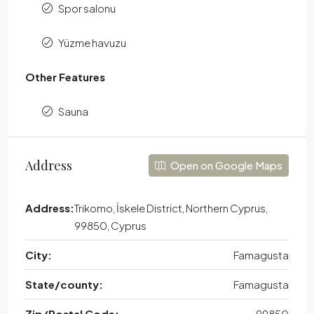
Spor salonu
Yüzme havuzu
Other Features
Sauna
Address
Open on Google Maps
Address:
Trikomo, İskele District, Northern Cyprus,
99850, Cyprus
City:
Famagusta
State/county:
Famagusta
Zip/Postal Code:
99850