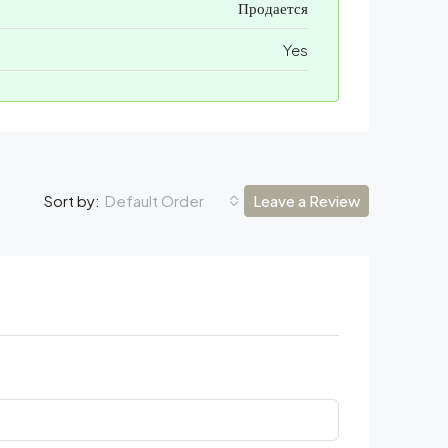
Продается
Yes
Default Order
Leave a Review
Sort by: