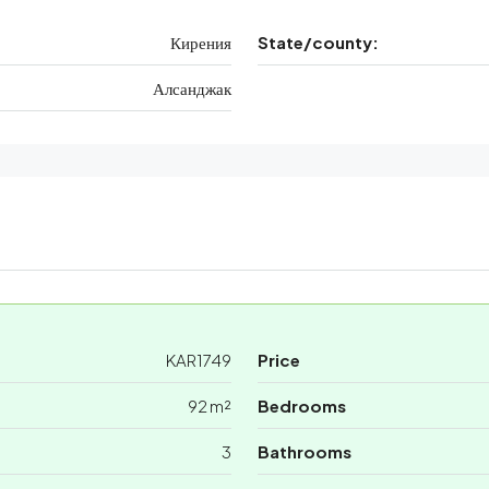
Кирения
State/county:
Алсанджак
KAR1749
Price
92 m²
Bedrooms
3
Bathrooms