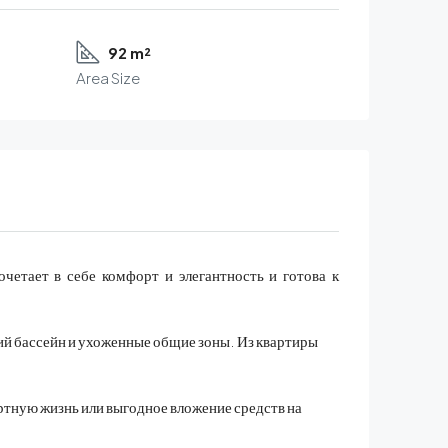
92 m²
Area Size
етает в себе комфорт и элегантность и готова к
й бассейн и ухоженные общие зоны. Из квартиры
ртную жизнь или выгодное вложение средств на