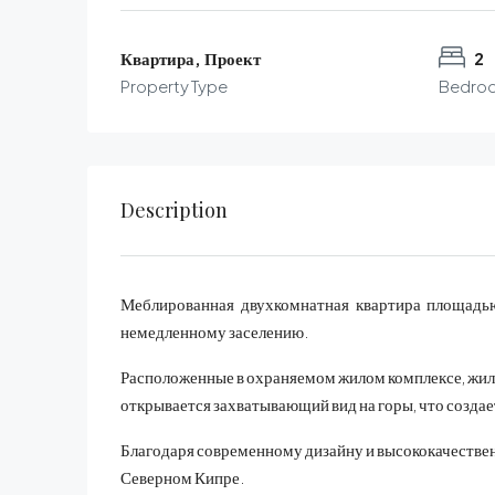
Квартира, Проект
2
Property Type
Bedro
Description
Меблированная двухкомнатная квартира площадью
немедленному заселению.
Расположенные в охраняемом жилом комплексе, жил
открывается захватывающий вид на горы, что соз
Благодаря современному дизайну и высококачественн
Северном Кипре.