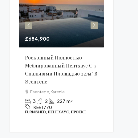
£684,900
£106,900
а
Роскошный Полностью
Однокомна
ьюрте
Меблированный Пентхаус С 3
Площадью 
Спальнями Площадью 227м² В
Алсанджак
Эсентепе
Alsancak, K
1771
Esentepe, Kyrenia
1
1
КВАРТИРА, ПР
3
2
227
m²
KER1770
FURNISHED, ПЕНТХАУС, ПРОЕКТ