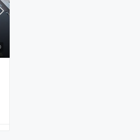
80
/Per Month
£85,900
блированная Уютная
Однокомнатная Квартир
артира-Студия Площадью
Площадью 71м² В Гюзел
² В Лонг Бич
Guzelyurt, North Cyprus
rikomo, İskele District, Northern
1
1
71
m²
GGR
КВАРТИРА, ПРОЕКТ
rus, 99850, Cyprus
1
48
m²
ILK1162
NISHED, ПРОЕКТ, СТУДИЯ