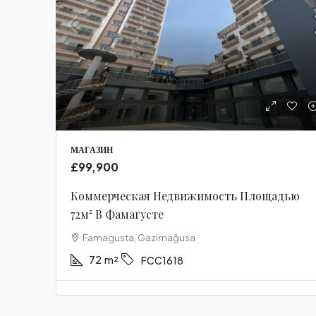
£3
Ме
Кв
МАГАЗИН
£99,900
48м
T
Коммерческая Недвижимость Площадью
Cyp
72м² В Фамагусте
Famagusta, Gazimağusa
FUR
72
m²
FCC1618