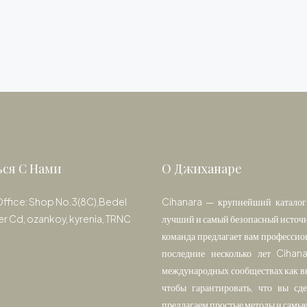
ься С Нами
О Джиханаре
Office: Shop No.3(8C),Bedel
Cihanara — крупнейший каталог 
er Cd, ozankoy, kyrenia, TRNC
лучший и самый безопасный источн
команда предлагает вам профессио
последние несколько лет Cihan
международных сообществах как вы
чтобы гарантировать, что вы с
предлагаем простые методы и самы