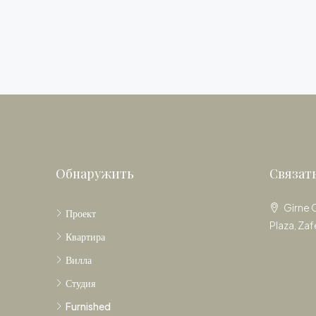
Обнаружить
Связат
Girne 
Проект
Plaza, Zaf
Квартира
Вилла
Студия
Furnished