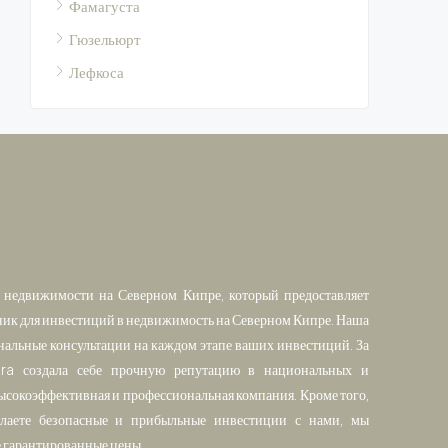
Фамагуста
Гюзельюрт
Лефкоса
недвижимости на Северном Кипре, который предоставляет
ик для инвестиций в недвижимость на Северном Кипре. Наша
нальные консультации на каждом этапе ваших инвестиций. За
ara создала себе прочную репутацию в национальных и
сокоэффективная и профессиональная компания. Кроме того,
делаете безопасные и прибыльные инвестиции с нами, мы
е гарантированные цены.