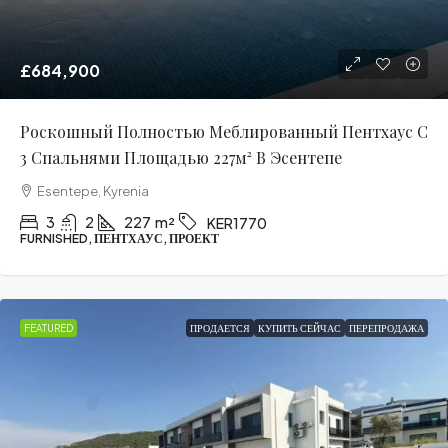
£684,900
Роскошный Полностью Меблированный Пентхаус С
3 Спальнями Площадью 227м² В Эсентепе
Esentepe, Kyrenia
3
2
227
m²
KER1770
FURNISHED, ПЕНТХАУС, ПРОЕКТ
FEATURED
ПРОДАЕТСЯ
КУПИТЬ СЕЙЧАС
ПЕРЕПРОДАЖА