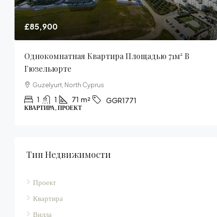
£684,900
² В
Роскошный Полностью Меблированный
Пентхаус С 3 Спальнями Площадью 227м² В
Эсентепе
Esentepe, Kyrenia
3
2
227
m²
KER1770
FURNISHED, ПЕНТХАУС, ПРОЕКТ
Тип Недвижимости
Проект
Квартира