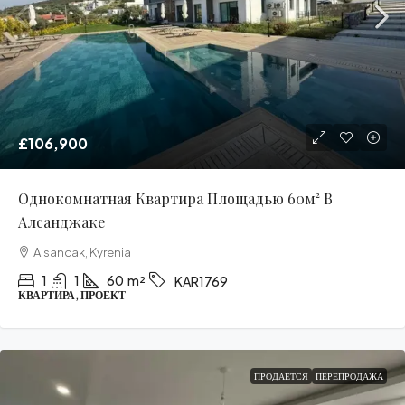
£106,900
Однокомнатная Квартира Площадью 60м² В
Алсанджаке
Alsancak, Kyrenia
1
1
60
m²
KAR1769
КВАРТИРА, ПРОЕКТ
ПРОДАЕТСЯ
ПЕРЕПРОДАЖА