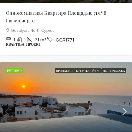
Однокомнатная Квартира Площадью 71м² В
Гюзельюрте
Guzelyurt, North Cyprus
1
1
71
m²
GGR1771
КВАРТИРА, ПРОЕКТ
FEATURED
ПРОДАЕТСЯ
КУПИТЬ СЕЙЧАС
ПЕРЕПРОДАЖА