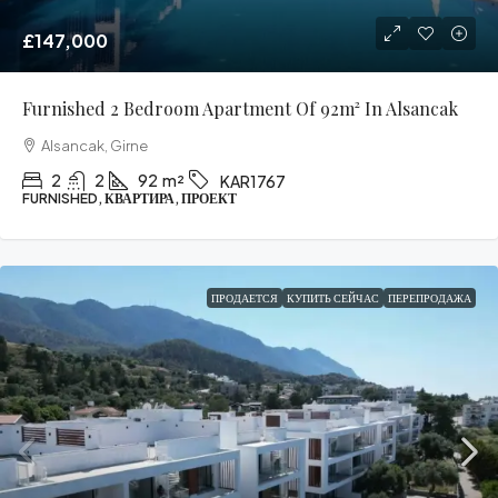
£147,000
Furnished 2 Bedroom Apartment Of 92m² In Alsancak
Alsancak, Girne
2
2
92
m²
KAR1767
FURNISHED, КВАРТИРА, ПРОЕКТ
ПРОДАЕТСЯ
КУПИТЬ СЕЙЧАС
ПЕРЕПРОДАЖА