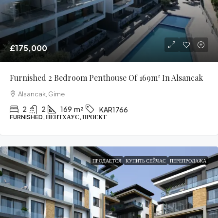
£175,000
Furnished 2 Bedroom Penthouse Of 169m² In Alsancak
Alsancak, Girne
2
2
169
m²
KAR1766
FURNISHED, ПЕНТХАУС, ПРОЕКТ
ПРОДАЕТСЯ
КУПИТЬ СЕЙЧАС
ПЕРЕПРОДАЖА