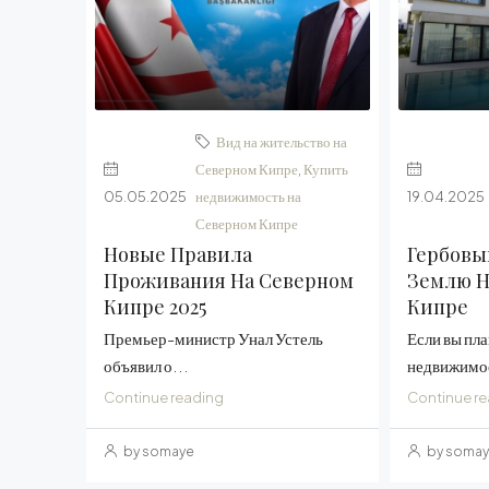
Вид на жительство на
Северном Кипре
,
Купить
05.05.2025
недвижимость на
19.04.2025
Северном Кипре
Новые Правила
Гербовы
Проживания На Северном
Землю Н
Кипре 2025
Кипре
Премьер-министр Унал Устель
Если вы пл
объявил о...
недвижимос
Continue reading
Continue r
by somaye
by soma