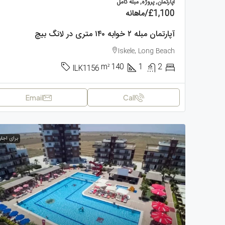
آپارتمان, پروژه, مبله کامل
£1,100
/ماهانه
آپارتمان مبله ۲ خوابه ۱۴۰ متری در لانگ بیچ
Iskele, Long Beach
m²
140
1
2
ILK1156
Email
Call
برای اجار