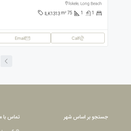
İskele, Long Beach
m²
75
1
1
ILK1313
Email
Call
جستجو بر اساس شهر
تماس با م