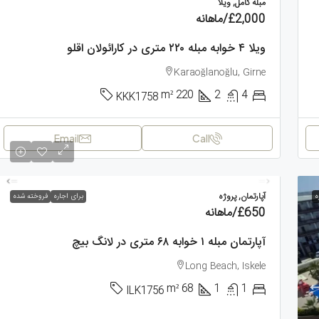
مبله کامل, ویلا
£2,000
/ماهانه
ویلا ۴ خوابه مبله ۲۲۰ متری در کارائولان اقلو
Karaoğlanoğlu, Girne
m²
220
2
4
KKK1758
Email
Call
آپارتمان, پروژه
ه
برای اجاره
فروخته شده
£650
/ماهانه
آپارتمان مبله ۱ خوابه ۶۸ متری در لانگ بیچ
Long Beach, Iskele
m²
68
1
1
ILK1756