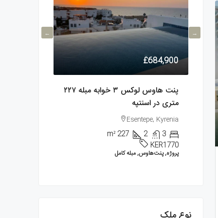
£106,900
£684,900
پنت هاوس لوکس ۳ خوابه مبله ۲۲۷
متری در اسنتپه
آلسانجاک
ancak, Kyrenia
Esentepe, Kyrenia
m²
227
2
3
1
1
KER1770
آپارتمان, پروژه
پروژه, پنت‌هاوس, مبله کامل
نوع ملک