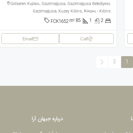
Gülseren Kışlası, Gazimağusa, Gazimağusa Belediyesi,
Gazimağusa, Kuzey Kıbrıs, Κύπρος - Kıbrıs
m²
85
1
2
FCK1652
Email
Call
2
1
ا
درباره جیهان آرا