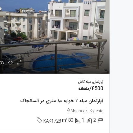
آپارتمان, مبله کامل
£500
/ماهانه
آپارتمان مبله ۲ خوابه ۸۰ متری در آلسانجاک
Alsancak, Kyrenia
m²
80
1
2
KAK1728