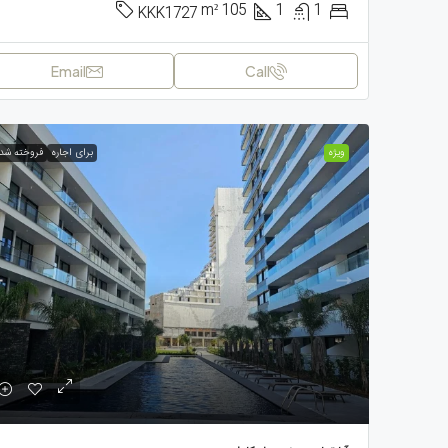
m²
105
1
1
KKK1727
Email
Call
ویژه
برای اجاره
فروخته شد