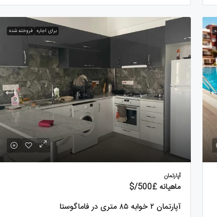
ه
برای اجاره
فروخته شده
آپارتمان
ماهیانه
£500
/$
آپارتمان ۲ خوابه ۸۵ متری در فاماگوستا