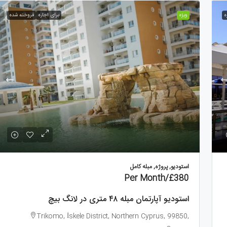
ه
ویژه
برای اجاره
فروخته شده
£85,900
/Per Month
£
استودیو آپارتمان مبله ۴۸ متری در
آپارتمان ۱ خوابه ۷۱ متری در
 بیچ
گوزل‌یورت
Guzelyurt, North Cyprus
Trikomo, İskele District, Nor
Cyprus, 99850, Cy
m²
71
1
1
GGR1771
m²
48
1
ILK1162
آپارتمان, پروژه
و, پروژه, مبله کامل
استودیو, پروژه, مبله کامل
/Per Month
£380
استودیو آپارتمان مبله ۴۸ متری در لانگ بیچ
Trikomo, İskele District, Northern Cyprus, 99850,