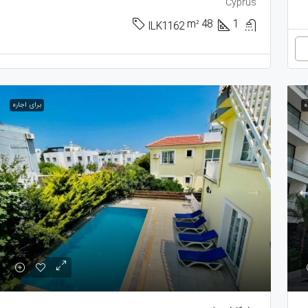
Cyprus
m²
48
1
ILK1162
ه
برای اجاره