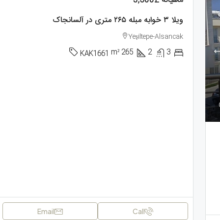
ماهیانه
£3,500
ویلا ۳ خوابه مبله ۲۶۵ متری در آلسانجاک
Yeşiltepe-Alsancak
m²
265
2
3
KAK1661
Email
Call