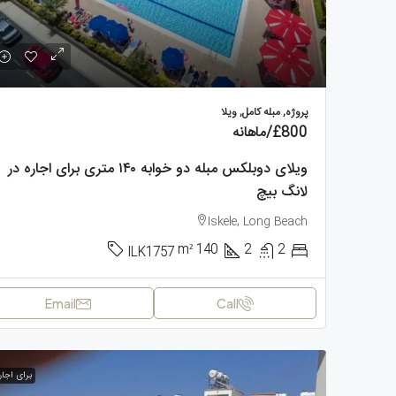
پروژه, مبله کامل, ویلا
£800
/ماهانه
ویلای دوبلکس مبله دو خوابه ۱۴۰ متری برای اجاره در
لانگ بیچ
Iskele, Long Beach
m²
140
2
2
ILK1757
Email
Call
برای اجار