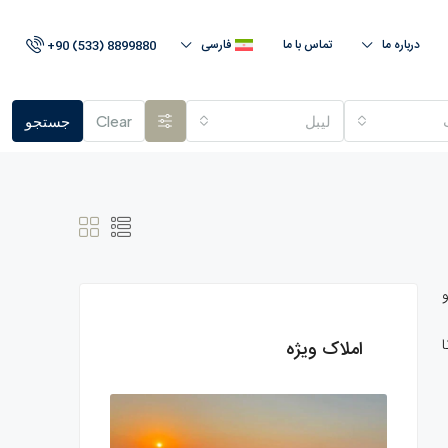
درباره ما
تماس با ما
فارسی
+90 (533) 8899880
لیبل
Clear
جستجو
املاک ویژه