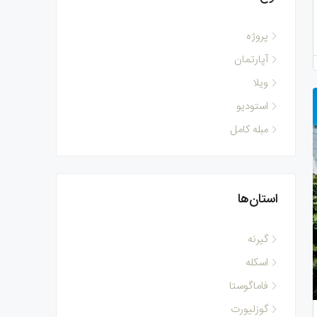
پروژه
آپارتمان
ویلا
استودیو
مبله کامل
استان‌ها
گیرنه
اسکله
فاماگوستا
گوزلیورت