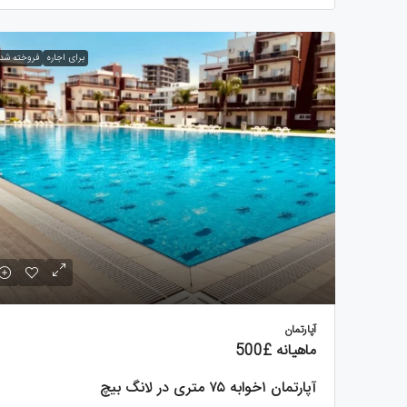
برای اجاره
فروخته شد
آپارتمان
ماهیانه
£500
آپارتمان ۱خوابه ۷۵ متری در لانگ بیچ