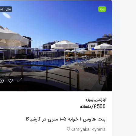
ویژه
برای اجار
380
لانگ
thern
prus
استودی
آپارتمان, پروژه
£500
/ماهانه
پنت هاوس ۱ خوابه ۱۰۵ متری در کارشیاکا
Karsiyaka. Kyrenia