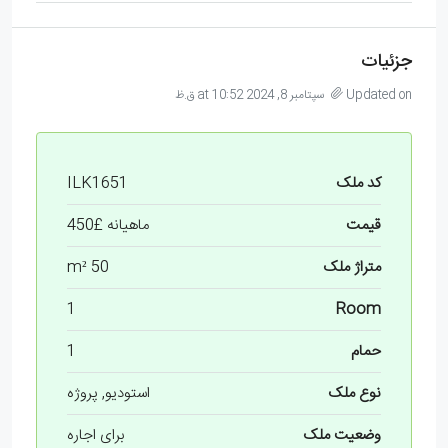
جزئیات
Updated on سپتامبر 8, 2024 at 10:52 ق.ظ
کد ملک
ILK1651
قیمت
ماهیانه
£450
متراژ ملک
50 m²
1
Room
حمام
1
نوع ملک
استودیو, پروژه
وضعیت ملک
برای اجاره