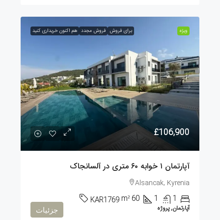
ویژه
برای فروش
فروش مجدد
هم اکنون خریداری کنید
£106,900
آپارتمان ۱ خوابه ۶۰ متری در آلسانجاک
Alsancak, Kyrenia
m²
60
1
1
KAR1769
آپارتمان, پروژه
جزئیات