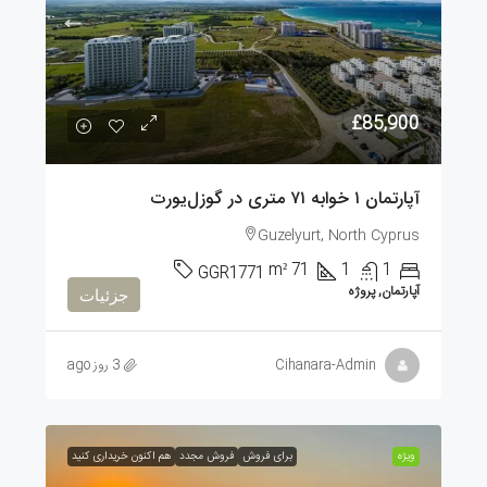
£85,900
آپارتمان ۱ خوابه ۷۱ متری در گوزل‌یورت
Guzelyurt, North Cyprus
m²
71
1
1
GGR1771
آپارتمان, پروژه
جزئیات
Cihanara-Admin
3 روز ago
ویژه
برای فروش
فروش مجدد
هم اکنون خریداری کنید