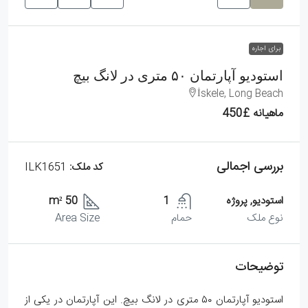
برای اجاره
استودیو آپارتمان ۵۰ متری در لانگ بیچ
İskele, Long Beach
ماهیانه
£450
بررسی اجمالی
کد ملک:
ILK1651
استودیو, پروژه
1
50 m²
نوع ملک
حمام
Area Size
توضیحات
استودیو آپارتمان ۵۰ متری در لانگ بیچ. این آپارتمان در یکی از