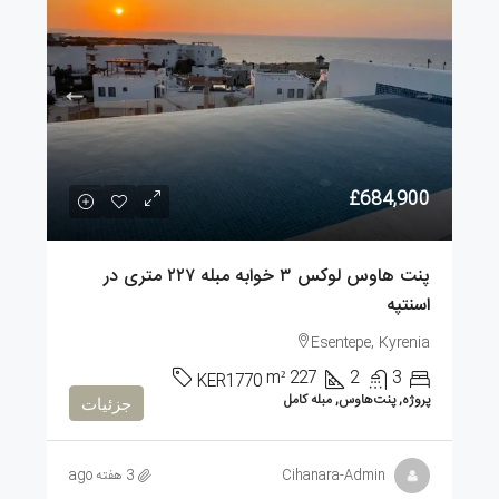
£684,900
پنت هاوس لوکس ۳ خوابه مبله ۲۲۷ متری در
اسنتپه
Esentepe, Kyrenia
m²
227
2
3
KER1770
پروژه, پنت‌هاوس, مبله کامل
جزئیات
Cihanara-Admin
3 هفته ago