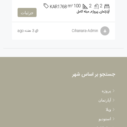
m²
100
2
2
KAR1768
آپارتمان, پروژه, مبله کامل
جزئیات
Cihanara-Admin
3 هفته ago
جستجو بر اساس شهر
پروژه
آپارتمان
ویلا
استودیو