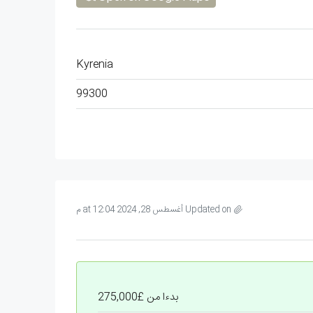
Kyrenia
99300
Updated on أغسطس 28, 2024 at 12:04 م
بدءا من
£275,000