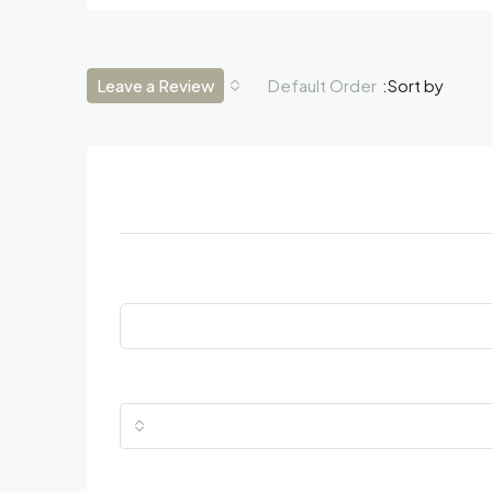
Leave a Review
Default Order
Sort by: