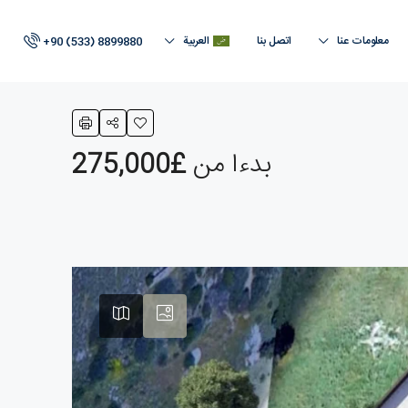
معلومات عنا
اتصل بنا
العربية
+90 (533) 8899880
بدءا من
£275,000