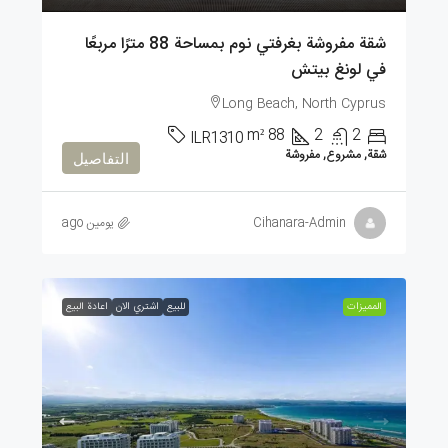
شقة مفروشة بغرفتي نوم بمساحة 88 مترًا مربعًا
في لونغ بيتش
Long Beach, North Cyprus
m²
88
2
2
ILR1310
شقة, مشروع, مفروشة
التفاصيل
Cihanara-Admin
يومين ago
الممیزات
للبيع
اشتري الان
اعادة البيع