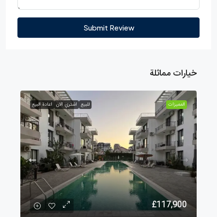
Submit Review
خيارات مماثلة
الممیزات
للبيع
اشتري الان
اعادة البيع
£117,900