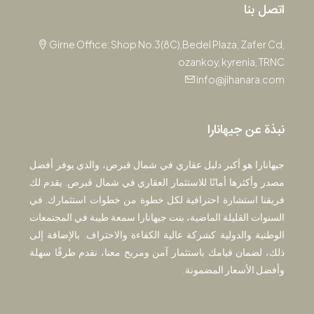
اتصل بنا
Girne Office: Shop No.3(8C),Bedel Plaza, Zafer Cd,
ozankoy, kyrenia, TRNC
info@jihanara.com
نبذة عن جيهانارا
جيهانارا هو أكبر دليل عقاري في شمال قبرص، والذي يوفر أفضل
مصدر وأكثرها أمانًا للاستثمار العقاري في شمال قبرص. يقدم لك
فريقنا استشارة احترافية لكل خطوة من خطوات استثمارك. في
السنوات القليلة الماضية، بنت جيهانارا سمعة طيبة في المجتمعات
الوطنية والدولية كشركة عالية الكفاءة والاحتراف. بالإضافة إلى
ذلك، لضمان قيامك باستثمار آمن ومربح معنا، نقدم طرقًا سهلة
وأفضل الأسعار المضمونة.