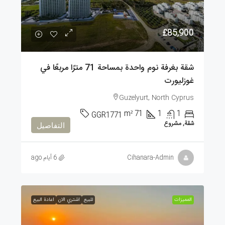
£85,900
شقة بغرفة نوم واحدة بمساحة 71 مترًا مربعًا في
غوزليورت
Guzelyurt, North Cyprus
m²
71
1
1
GGR1771
شقة, مشروع
التفاصيل
Cihanara-Admin
6 أيام ago
الممیزات
للبيع
اشتري الان
اعادة البيع