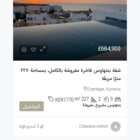
£684,900
شقة بنتهاوس فاخرة مفروشة بالكامل، بمساحة ٢٢٧
مترًا مربعًا
Esentepe, Kyrenia
m²
227
2
3
KER1770
بنتهاوس, مشروع, مفروشة
التفاصيل
Cihanara-Admin
3 أسابيع ago