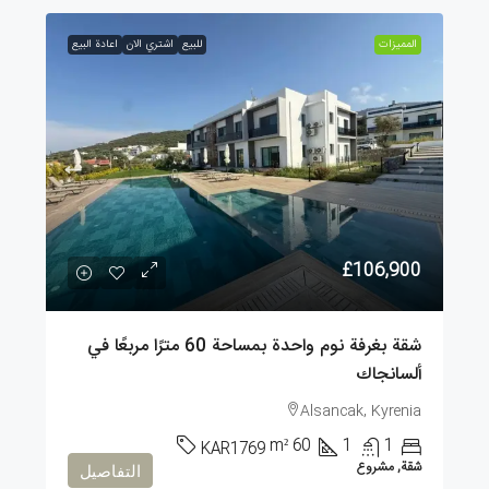
الممیزات
للبيع
اشتري الان
اعادة البيع
£106,900
شقة بغرفة نوم واحدة بمساحة 60 مترًا مربعًا في
ألسانجاك
Alsancak, Kyrenia
m²
60
1
1
KAR1769
شقة, مشروع
التفاصيل