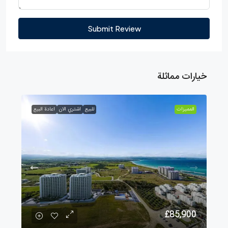
Submit Review
خيارات مماثلة
الممیزات
للبيع
اشتري الان
اعادة البيع
£85,900