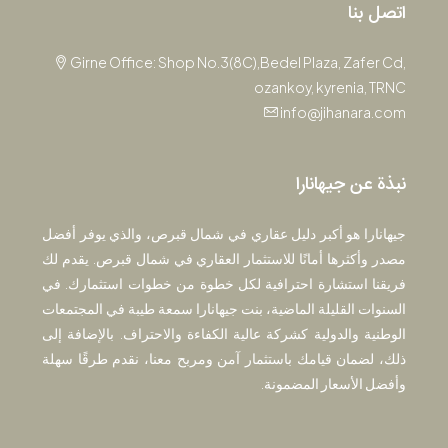
اتصل بنا
Girne Office: Shop No.3(8C),Bedel Plaza, Zafer Cd,
ozankoy, kyrenia, TRNC
info@jihanara.com
نبذة عن جيهانارا
جيهانارا هو أكبر دليل عقاري في شمال قبرص، والذي يوفر أفضل
مصدر وأكثرها أمانًا للاستثمار العقاري في شمال قبرص. يقدم لك
فريقنا استشارة احترافية لكل خطوة من خطوات استثمارك. في
السنوات القليلة الماضية، بنت جيهانارا سمعة طيبة في المجتمعات
الوطنية والدولية كشركة عالية الكفاءة والاحتراف. بالإضافة إلى
ذلك، لضمان قيامك باستثمار آمن ومربح معنا، نقدم طرقًا سهلة
وأفضل الأسعار المضمونة.