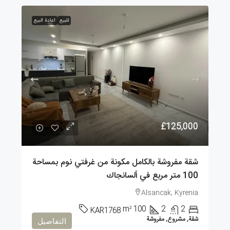
للبيع
اعادة البيع
£125,000
شقة مفروشة بالكامل مكونة من غرفتي نوم بمساحة
100 متر مربع في ألسانجاك
Alsancak, Kyrenia
m²
100
2
2
KAR1768
شقة, مشروع, مفروشة
التفاصيل