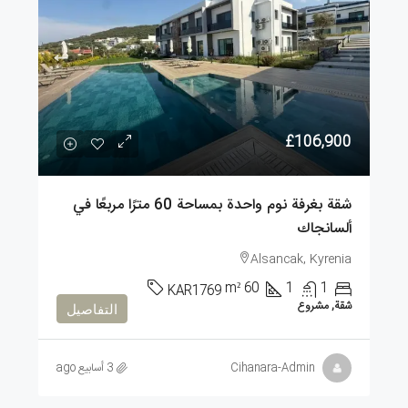
£106,900
شقة بغرفة نوم واحدة بمساحة 60 مترًا مربعًا في
ألسانجاك
Alsancak, Kyrenia
m²
60
1
1
KAR1769
شقة, مشروع
التفاصيل
Cihanara-Admin
3 أسابيع ago