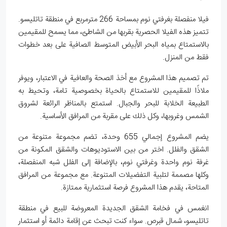
فيلا منفصلة بغرفتي نوم بمساحة 266 مترمربع في منطقة تاتليسو.
تتميز هذه الفيلا الحصرية بقربها من الشاطئ، مما يسمح للمقيمين
بالاستمتاع بمياه البحر الأبيض المتوسط الصافية على بعد خطوات
فقط من المنزل.
تم تصميم هذا المشروع مع أخذ الصحة والعافية في الاعتبار، ويوفر
ملاذًا للمقيمين للاستمتاع بالحياة بخصوصية تامة، وتحيط به
الطبيعة الخلابة للبحر والجبال. استمتع بالمناظر الرائعة لشروق
الشمس وغروبها، وكل ذلك على مقربة من المرافق الأساسية.
يضم المشروع إجمالي 655 وحدة، تضم مجموعة متنوعة من
الشقق والفلل. اختر من بين الاستوديوهات والشقق المكونة من
غرفة نوم واحدة وغرفتي نوم، بالإضافة إلى الفلل شبه المنفصلة،
وكلها مصممة لتلبية التفضيلات المتنوعة. مع مجموعة من المرافق
المتاحة، يقدم هذا المشروع فرصة استثمارية ممتازة.
انغمس في فخامة الشقق الجديدة المعروضة للبيع في منطقة
تاتليسو، شمال قبرص. سواء كنت تبحث عن إقامة دائمة أو استثمار