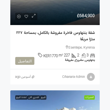
£684,900
شقة بنتهاوس فاخرة مفروشة بالكامل، بمساحة ٢٢٧
مترًا مربعًا
Esentepe, Kyrenia
m²
227
2
3
KER1770
بنتهاوس, مشروع, مفروشة
التفاصيل
Cihanara-Admin
أسبوعين ago
الممیزات
للبيع
اشتري الان
اعادة البيع