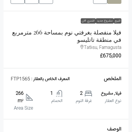
للبيع
مشروع جديد
اشتري الان
فيلا منفصلة بغرفتي نوم بمساحة 266 مترمربع
في منطقة تاتليسو
Tatlısu, Famagusta
£675,000
الملخص
المعرف الخاص بالعقار :
FTP1565
فيلا, مشروع
2
1
266
نوع العقار
غرفة النوم
الحمام
m²
Area Size
الوصف