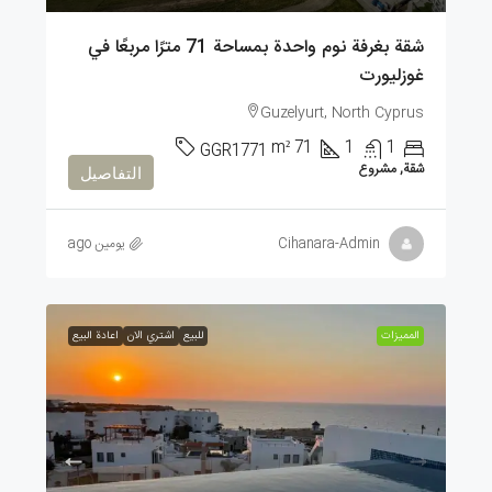
شقة بغرفة نوم واحدة بمساحة 71 مترًا مربعًا في
غوزليورت
Guzelyurt, North Cyprus
m²
71
1
1
GGR1771
شقة, مشروع
التفاصيل
Cihanara-Admin
يومين ago
الممیزات
للبيع
اشتري الان
اعادة البيع