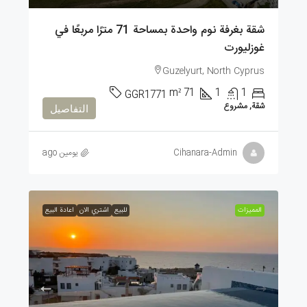
شقة بغرفة نوم واحدة بمساحة 71 مترًا مربعًا في
غوزليورت
Guzelyurt, North Cyprus
m²
71
1
1
GGR1771
شقة, مشروع
التفاصيل
Cihanara-Admin
يومين ago
الممیزات
للبيع
اشتري الان
اعادة البيع