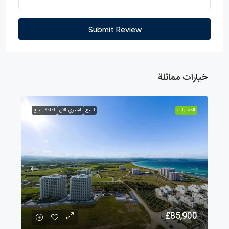
Submit Review
خيارات مماثلة
الممیزات
للبيع
اشتري الان
اعادة البيع
£85,900