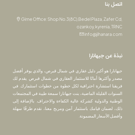
اتصل بنا
Girne Office: Shop No.3(8C),Bedel Plaza, Zafer Cd,
ozankoy, kyrenia, TRNC
info@jihanara.com
نبذة عن جيهانارا
جيهانارا هو أكبر دليل عقاري في شمال قبرص، والذي يوفر أفضل
مصدر وأكثرها أمانًا للاستثمار العقاري في شمال قبرص. يقدم لك
فريقنا استشارة احترافية لكل خطوة من خطوات استثمارك. في
السنوات القليلة الماضية، بنت جيهانارا سمعة طيبة في المجتمعات
الوطنية والدولية كشركة عالية الكفاءة والاحتراف. بالإضافة إلى
ذلك، لضمان قيامك باستثمار آمن ومربح معنا، نقدم طرقًا سهلة
وأفضل الأسعار المضمونة.