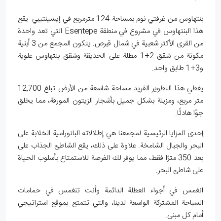
بنتهاوس من غرفتي نوم بمساحة 124 مترمربع في إيسينتيبي. يقع
هذا البنتهاوس في مشروع في منطقة Esentepe التي تعد واحدة
من القرى الأكثر شعبية في شمال قبرص. يتكون المجمع من 3 أبنية
مكونة من شقق 2+1 مطلة على الحديقة وشقق بنتهاوس علوية
و3+1 طابق واحد.
يغطي هذا التطوير الفريد مساحة شاسعة من الأرض تبلغ 12,700
متر مربع، ومزينة بشكل جميل بأشجار الزيتون المورقة، مما يخلق
جوًا هادئًا.
إحدى المزايا الرئيسية لمجمعنا هي إطلالاته البانورامية الخلابة على
البحر والجبال الشامخة. علاوة على ذلك، يقع الشاطئ الجذاب على
بعد 350 مترًا فقط، مما يوفر لك الفرصة للاستمتاع بأسلوب الحياة
على شاطئ البحر.
انغمس في أجواء العطلة الدائمة وأنت تنغمس في حمامات
السباحة المشتركة الواسعة لدينا، والتي تتمتع بموقع استراتيجي
أمام كل مبنى.