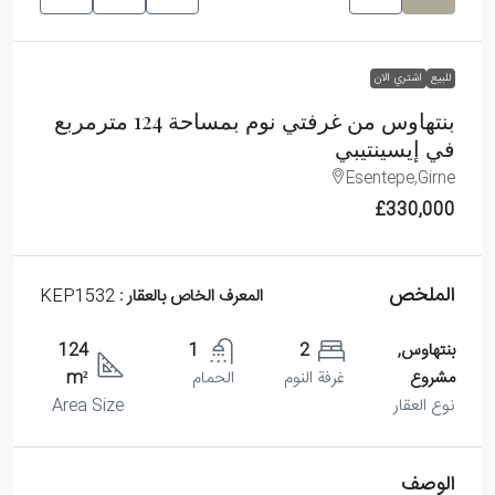
للبيع
اشتري الان
بنتهاوس من غرفتي نوم بمساحة 124 مترمربع
في إيسينتيبي
Esentepe,Girne
£330,000
الملخص
المعرف الخاص بالعقار :
KEP1532
بنتهاوس,
2
1
124
مشروع
غرفة النوم
الحمام
m²
نوع العقار
Area Size
الوصف