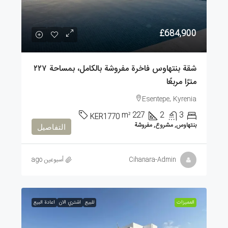
£684,900
شقة بنتهاوس فاخرة مفروشة بالكامل، بمساحة ٢٢٧
مترًا مربعًا
Esentepe, Kyrenia
m²
227
2
3
KER1770
بنتهاوس, مشروع, مفروشة
التفاصيل
Cihanara-Admin
أسبوعين ago
الممیزات
للبيع
اشتري الان
اعادة البيع