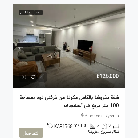
للبيع
اعادة البيع
£125,000
شقة مفروشة بالكامل مكونة من غرفتي نوم بمساحة
100 متر مربع في ألسانجاك
Alsancak, Kyrenia
m²
100
2
2
KAR1768
شقة, مشروع, مفروشة
التفاصيل