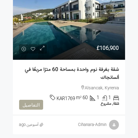
£106,900
شقة بغرفة نوم واحدة بمساحة 60 مترًا مربعًا في
ألسانجاك
Alsancak, Kyrenia
m²
60
1
1
KAR1769
شقة, مشروع
التفاصيل
Cihanara-Admin
أسبوعين ago