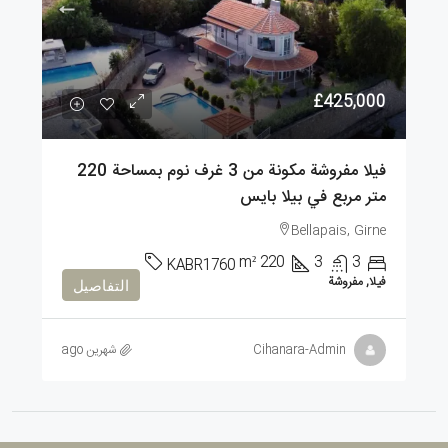
£425,000
فيلا مفروشة مكونة من 3 غرف نوم بمساحة 220
متر مربع في بيلا بايس
Bellapais, Girne
m²
220
3
3
KABR1760
فيلا, مفروشة
التفاصيل
Cihanara-Admin
شهرين ago