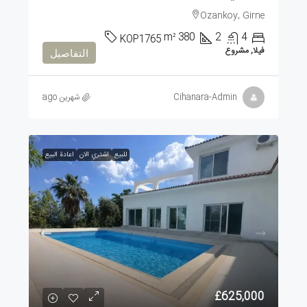
Ozankoy, Girne
m²
380
2
4
KOP1765
فيلا, مشروع
التفاصيل
Cihanara-Admin
شهرين ago
للبيع
اشتري الان
اعادة البيع
£625,000