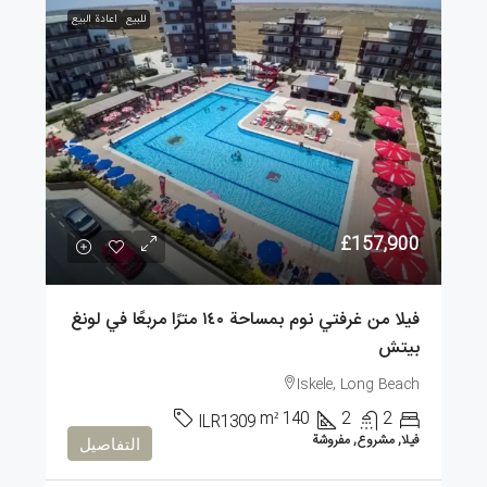
للبيع
اعادة البيع
£157,900
فيلا من غرفتي نوم بمساحة ١٤٠ مترًا مربعًا في لونغ
بيتش
Iskele, Long Beach
m²
140
2
2
ILR1309
فيلا, مشروع, مفروشة
التفاصيل