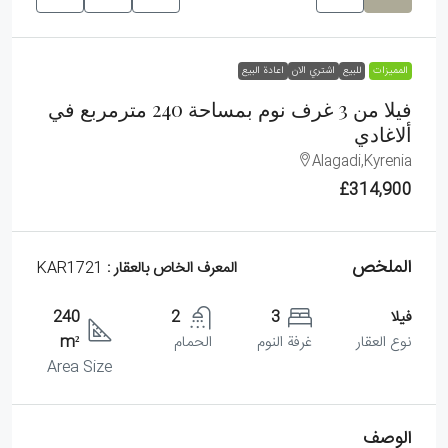
الممیزات
للبيع
اشتري الان
اعادة البيع
فيلا من 3 غرف نوم بمساحة 240 مترمربع في
ألاغادي
Alagadi,Kyrenia
£314,900
الملخص
المعرف الخاص بالعقار :
KAR1721
فيلا
3
2
240
نوع العقار
غرفة النوم
الحمام
m²
Area Size
الوصف