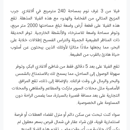
فيلا من 3 غرف نوم بمساحة 240 مترمربع في ألاغادي. جرب
المزيج المثالي من الفخامة والهدوء مع هذه الفيلا المذهلة. تقع
هذه الفيلا على قطعة أرض واسعة تبلغ مساحتها 2000 متر مربع،
وتوفر مساحة واسعة للاسترخاء والأنشطة الخارجية. توفر الحديقة
ذات المناظر الطبيعية الجميلة والتراس الفسيح إطلالات خلابة على
البحر، مما يجعلها ملاذًا مثاليًا لأولئك الذين يبحثون عن أسلوب
حياة هادئ بالقرب من الطبيعة.
تقع الفيلا على بعد 5 دقائق فقط من شاطئ ألاغادي البكر، وتوفر
سهولة الوصول إلى الساحل، مما يسمح لك بالاستمتاع بالشمس
والبحر والرمال في وقت فراغك. بالإضافة إلى ذلك، تقع المرافق
الأساسية مثل محلات السوبر ماركت والمطاعم والمقاهي والمحلات
التجارية على بعد مسافة قصيرة بالسيارة، مما يضمن الراحة دون
المساومة على الخصوصية.
سواء كنت تبحث عن سكن دائم أو منزل لقضاء العطلات أو فرصة
استثمارية قوية، فإن شراء عقار في شمال قبرص بسعر معقول لم
يكن أكثر جاذبية من أي وقت مضى. تقدم هذه الفيلا المزيج