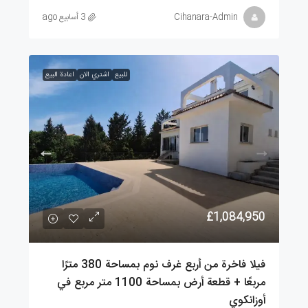
Cihanara-Admin
3 أسابيع ago
للبيع
اشتري الان
اعادة البيع
£1,084,950
فيلا فاخرة من أربع غرف نوم بمساحة 380 مترًا
مربعًا + قطعة أرض بمساحة 1100 متر مربع في
أوزانكوي