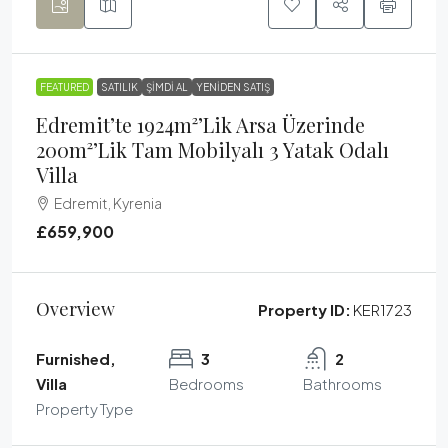
FEATURED
SATILIK
ŞIMDI AL
YENIDEN SATIŞ
Edremit’te 1924m²’lik Arsa Üzerinde
200m²’lik Tam Mobilyalı 3 Yatak Odalı
Villa
Edremit, Kyrenia
£659,900
Overview
Property ID:
KER1723
Furnished,
3
2
Villa
Bedrooms
Bathrooms
Property Type