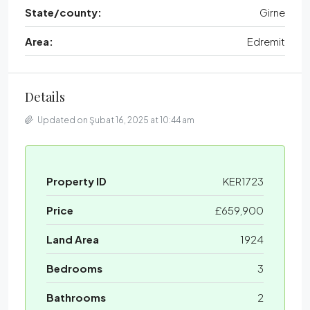
State/county:
Girne
Area:
Edremit
Details
Updated on Şubat 16, 2025 at 10:44 am
Property ID
KER1723
Price
£659,900
Land Area
1924
Bedrooms
3
Bathrooms
2