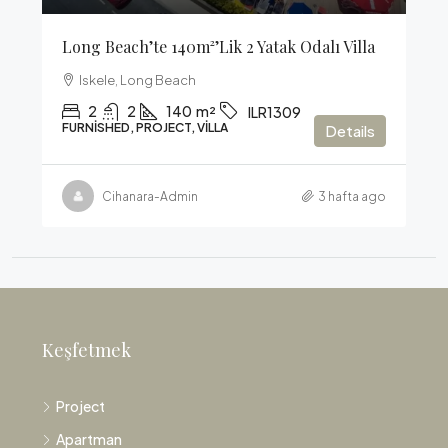
Long Beach’te 140m²’lik 2 Yatak Odalı Villa
Iskele, Long Beach
2
2
140
m²
ILR1309
FURNISHED, PROJECT, VILLA
Details
Cihanara-Admin
3 hafta ago
Keşfetmek
Project
Apartman