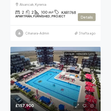
Alsancak, Kyrenia
2
2
100
m²
KAR1768
APARTMAN, FURNISHED, PROJECT
Details
Cihanara-Admin
3 hafta ago
SATILIK
YENIDEN SATIŞ
£157,900