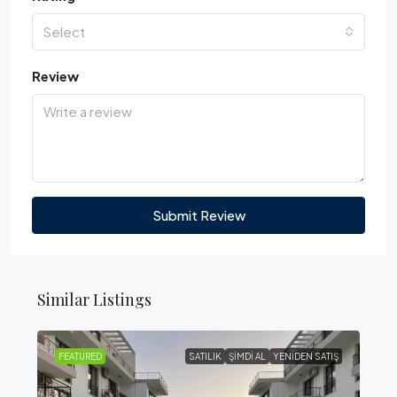
Select
Review
Submit Review
Similar Listings
FEATURED
SATILIK
ŞIMDI AL
YENIDEN SATIŞ