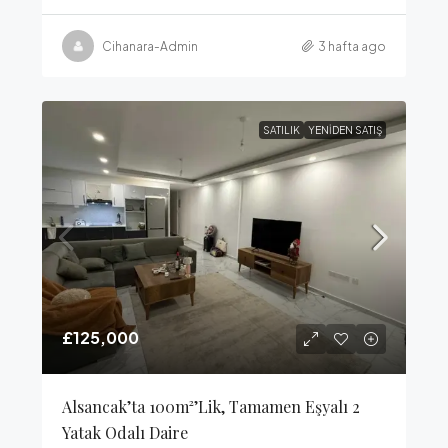
Cihanara-Admin
3 hafta ago
SATILIK
YENIDEN SATIŞ
£125,000
Alsancak’ta 100m²’lik, Tamamen Eşyalı 2
Yatak Odalı Daire