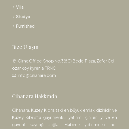
Villa
Stüdyo
Furnished
Bize Ulaşın
Girne Office: Shop No.3(8C),Bedel Plaza, Zafer Cd,
ozankoy, kyrenia, TRNC
info@cihanara.com
Cihanara Hakkında
Cihanara, Kuzey Kıbrıs’taki en büyük emlak dizinidir ve
Kuzey Kıbrıs’ta gayrimenkul yatırımı için en iyi ve en
güvenli kaynağı sağlar. Ekibimiz yatırımınızın her