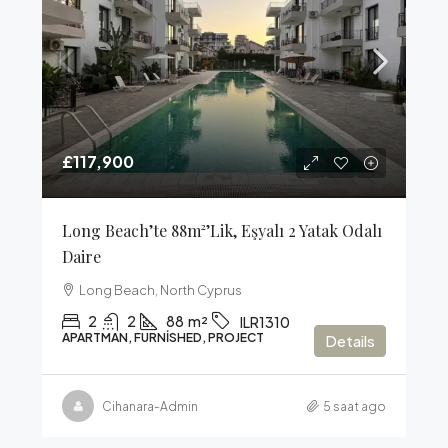
£117,900
Long Beach’te 88m²’lik, Eşyalı 2 Yatak Odalı
Daire
Long Beach, North Cyprus
2
2
88
m²
ILR1310
APARTMAN, FURNISHED, PROJECT
Details
Cihanara-Admin
5 saat ago