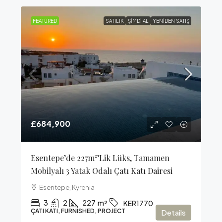
FEATURED
SATILIK
ŞIMDI AL
YENIDEN SATIŞ
£684,900
Esentepe’de 227m²’lik Lüks, Tamamen
Mobilyalı 3 Yatak Odalı Çatı Katı Dairesi
Esentepe, Kyrenia
3
2
227
m²
KER1770
ÇATI KATI, FURNISHED, PROJECT
Details