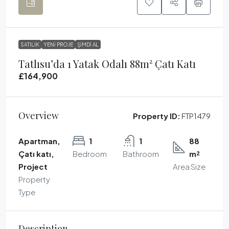
SATILIK
YENI PROJE
ŞIMDI AL
Tatlısu’da 1 Yatak Odalı 88m² Çatı Katı
£164,900
Overview
Property ID:
FTP1479
Apartman,
1
1
88
Çatı katı,
Bedroom
Bathroom
m²
Project
Area Size
Property
Type
Description