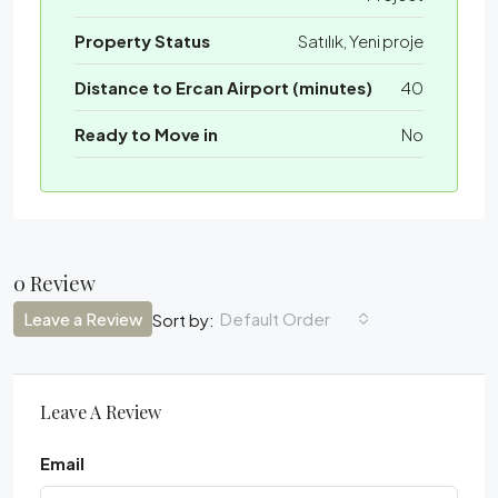
Property Status
Satılık, Yeni proje
Distance to Ercan Airport (minutes)
40
Ready to Move in
No
0 Review
Leave a Review
Default Order
Sort by:
Leave A Review
Email