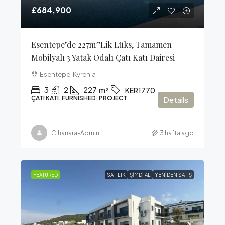
£684,900
Esentepe’de 227m²’lik Lüks, Tamamen
Mobilyalı 3 Yatak Odalı Çatı Katı Dairesi
Esentepe, Kyrenia
3
2
227
m²
KER1770
ÇATI KATI, FURNISHED, PROJECT
Details
Cihanara-Admin
3 hafta ago
FEATURED
SATILIK
ŞIMDI AL
YENIDEN SATIŞ