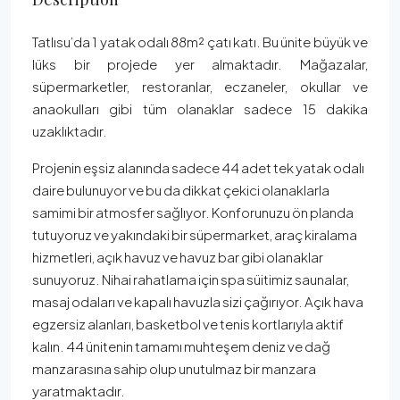
Tatlısu’da 1 yatak odalı 88m² çatı katı. Bu ünite büyük ve
lüks bir projede yer almaktadır. Mağazalar,
süpermarketler, restoranlar, eczaneler, okullar ve
anaokulları gibi tüm olanaklar sadece 15 dakika
uzaklıktadır.
Projenin eşsiz alanında sadece 44 adet tek yatak odalı
daire bulunuyor ve bu da dikkat çekici olanaklarla
samimi bir atmosfer sağlıyor. Konforunuzu ön planda
tutuyoruz ve yakındaki bir süpermarket, araç kiralama
hizmetleri, açık havuz ve havuz bar gibi olanaklar
sunuyoruz. Nihai rahatlama için spa süitimiz saunalar,
masaj odaları ve kapalı havuzla sizi çağırıyor. Açık hava
egzersiz alanları, basketbol ve tenis kortlarıyla aktif
kalın. 44 ünitenin tamamı muhteşem deniz ve dağ
manzarasına sahip olup unutulmaz bir manzara
yaratmaktadır.