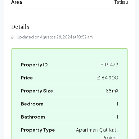
Area:
Tatlısu
Details
Updated on Ağustos 28, 2024 at 10:52 am
Property ID
FTP1479
Price
£164,900
Property Size
88 m²
Bedroom
1
Bathroom
1
Property Type
Apartman, Çatı katı,
Project