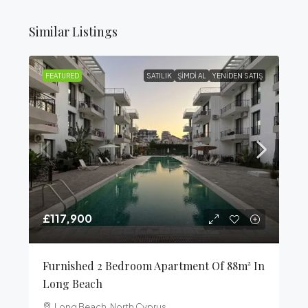
Similar Listings
FEATURED
SATILIK
ŞIMDI AL
YENIDEN SATIŞ
£117,900
Furnished 2 Bedroom Apartment Of 88m² In
Long Beach
Long Beach, North Cyprus