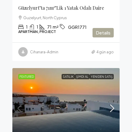
Güzelyurt’ta 71m²’lik 1 Yatak Odalı Daire
Guzelyurt, North Cyprus
1
1
71
m²
GGR1771
APARTMAN, PROJECT
Details
Cihanara-Admin
4 gün ago
FEATURED
SATILIK
ŞIMDI AL
YENIDEN SATIŞ