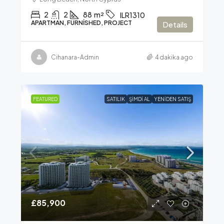
2
2
88
m²
ILR1310
APARTMAN, FURNISHED, PROJECT
Details
Cihanara-Admin
4 dakika ago
FEATURED
SATILIK
ŞIMDI AL
YENIDEN SATIŞ
£85,900