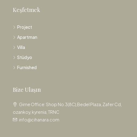
Keşfetmek
Project
Apartman
Villa
Stüdyo
Furnished
Bize Ulaşın
Girne Office: Shop No.3(8C),Bedel Plaza, Zafer Cd,
ozankoy, kyrenia, TRNC
info@cihanara.com