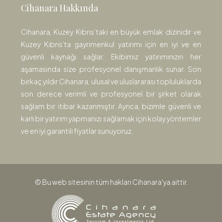
Cihanara Hakkında
Cihanara, Kuzey Kıbrıs’taki en büyük emlak dizinidir ve
Kuzey Kıbrıs’ta gayrimenkul yatırımı için en iyi ve en
güvenli kaynağı sağlar. Ekibimiz yatırımınızın her
aşamasında size profesyonel danışmanlık sunar. Son
birkaç yıldır Cihanara, ulusal ve uluslararası topluluklarda
son derece verimli ve profesyonel bir şirket olarak
sağlam bir itibar kazanmıştır. Ayrıca, bizimle güvenli ve
karlı bir yatırım yapmanızı sağlamak için kolay yöntemler
ve en iyi garantili fiyatlar sunuyoruz.
© Bu web sitesinin tüm hakları Cihanara'ya aittir.