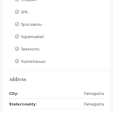
SPA
Spor salonu
Süpermarket
Tenis kortu
Yüzme havuzu
Address
City:
Famagusta
State/county:
Famagusta