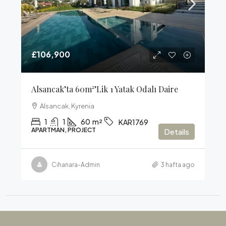
£106,900
Alsancak’ta 60m²’lik 1 Yatak Odalı Daire
Alsancak, Kyrenia
1
1
60
m²
KAR1769
APARTMAN, PROJECT
Details
Cihanara-Admin
3 hafta ago