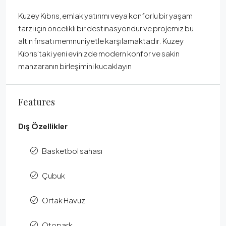
Kuzey Kıbrıs, emlak yatırımı veya konforlu bir yaşam
tarzı için öncelikli bir destinasyondur ve projemiz bu
altın fırsatı memnuniyetle karşılamaktadır. Kuzey
Kıbrıs’taki yeni evinizde modern konfor ve sakin
manzaranın birleşimini kucaklayın
Features
Dış Özellikler
Basketbol sahası
Çubuk
Ortak Havuz
Otopark