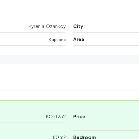
Kyrenia, Ozankoy
City:
Кирения
Area:
KOP1232
Price
80 m²
Bedroom