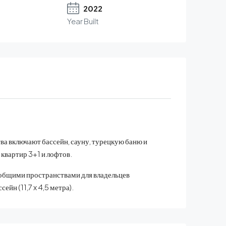
2022
Year Built
ва включают бассейн, сауну, турецкую баню и
квартир 3+1 и лофтов.
 общими пространствами для владельцев
ейн (11,7 x 4,5 метра).