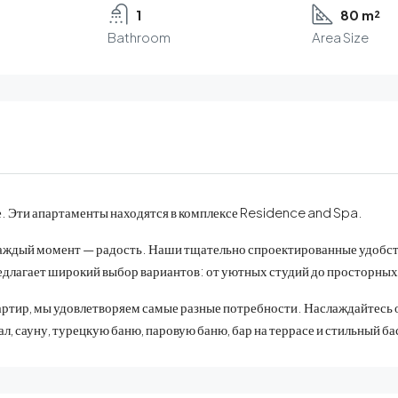
1
80 m²
Bathroom
Area Size
. Эти апартаменты находятся в комплексе Residence and Spa.
 каждый момент — радость. Наши тщательно спроектированные удобст
длагает широкий выбор вариантов: от уютных студий до просторных 
вартир, мы удовлетворяем самые разные потребности. Наслаждайтесь
 сауну, турецкую баню, паровую баню, бар на террасе и стильный басс