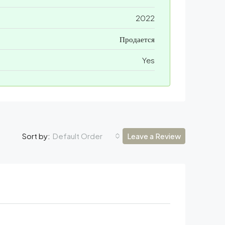
2022
Продается
Yes
Default Order
Leave a Review
Sort by: