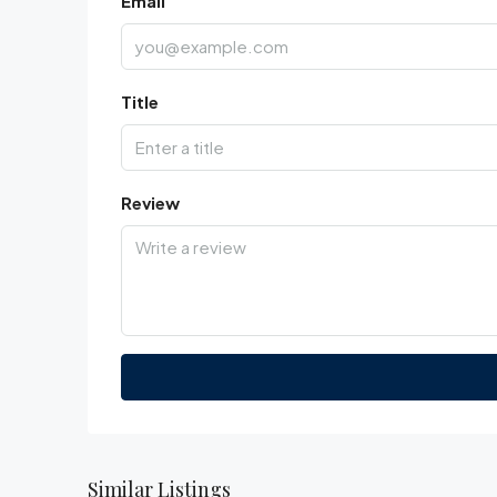
Email
Title
Review
Similar Listings