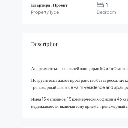
Квартира, Проект
1
Property Type
Bedroom
Description
Апартаменты с 1 спальней площадью 80м² в Озанкое
Погрузитесь в жилое пространство без стресса, где
тренажерный зал. Blue Palm Residence and Spa пре
Имея 15 магазинов, 15 коммерческих офисов и 46 к
недвижимости, включая зону приема, тренажерный зал,