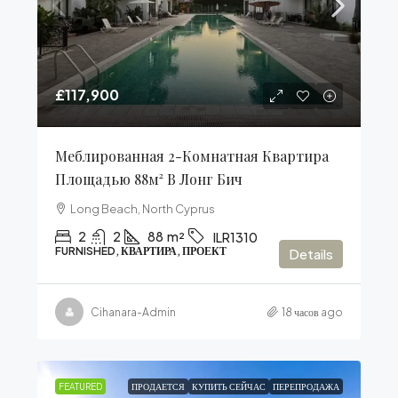
£117,900
Меблированная 2-Комнатная Квартира
Площадью 88м² В Лонг Бич
Long Beach, North Cyprus
2
2
88
m²
ILR1310
FURNISHED, КВАРТИРА, ПРОЕКТ
Details
Cihanara-Admin
18 часов ago
FEATURED
ПРОДАЕТСЯ
КУПИТЬ СЕЙЧАС
ПЕРЕПРОДАЖА