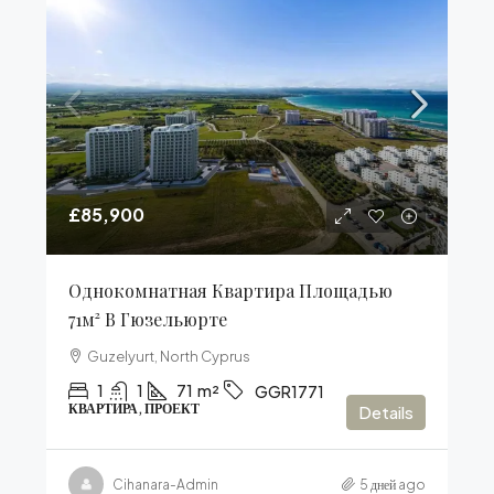
£85,900
Однокомнатная Квартира Площадью
71м² В Гюзельюрте
Guzelyurt, North Cyprus
1
1
71
m²
GGR1771
КВАРТИРА, ПРОЕКТ
Details
Cihanara-Admin
5 дней ago