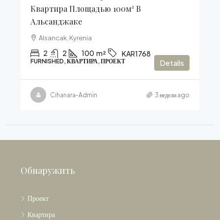
Квартира Площадью 100м² В
Альсанджаке
Alsancak, Kyrenia
2
2
100
m²
KAR1768
FURNISHED, КВАРТИРА, ПРОЕКТ
Details
Cihanara-Admin
3 недели ago
Обнаружить
Проект
Квартира