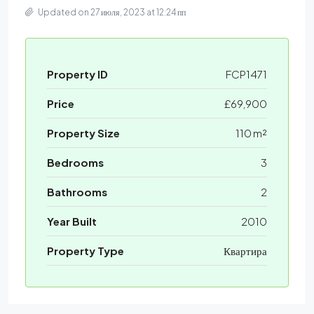
Updated on 27 июля, 2023 at 12:24 пп
Property ID
FCP1471
Price
£69,900
Property Size
110 m²
Bedrooms
3
Bathrooms
2
Year Built
2010
Property Type
Квартира