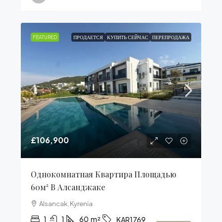
FEATURED
ПРОДАЕТСЯ
КУПИТЬ СЕЙЧАС
ПЕРЕПРОДАЖА
£106,900
Однокомнатная Квартира Площадью
60м² В Алсанджаке
Alsancak, Kyrenia
1
1
60
m²
KAR1769