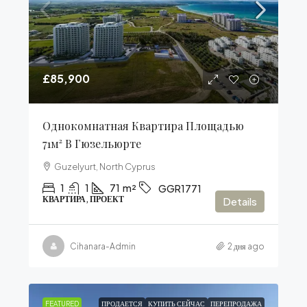
£85,900
Однокомнатная Квартира Площадью
71м² В Гюзельюрте
Guzelyurt, North Cyprus
1
1
71
m²
GGR1771
КВАРТИРА, ПРОЕКТ
Details
Cihanara-Admin
2 дня ago
FEATURED
ПРОДАЕТСЯ
КУПИТЬ СЕЙЧАС
ПЕРЕПРОДАЖА