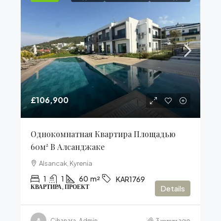
£106,900
Однокомнатная Квартира Площадью
60м² В Алсанджаке
Alsancak, Kyrenia
1
1
60
m²
KAR1769
КВАРТИРА, ПРОЕКТ
Details
Cihanara-Admin
3 недели ago