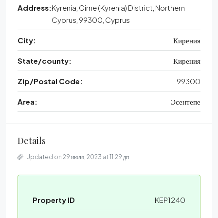
Address:
Kyrenia, Girne (Kyrenia) District, Northern
Cyprus, 99300, Cyprus
City:
Кирения
State/county:
Кирения
Zip/Postal Code:
99300
Area:
Эсентепе
Details
Updated on 29 июля, 2023 at 11:29 дп
Property ID
KEP1240