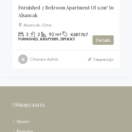
Furnished 2 Bedroom Apartment Of 92m² In
Alsancak
Alsancak, Girne
2
2
92
m²
KAR1767
FURNISHED, КВАРТИРА, ПРОЕКТ
Details
Cihanara-Admin
3 недели ago
Обнаружить
Проект
Квартира