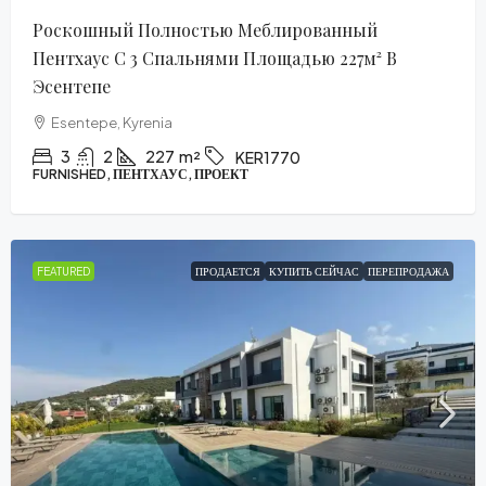
Роскошный Полностью Меблированный
Пентхаус С 3 Спальнями Площадью 227м² В
Эсентепе
Esentepe, Kyrenia
3
2
227
m²
KER1770
FURNISHED, ПЕНТХАУС, ПРОЕКТ
FEATURED
ПРОДАЕТСЯ
КУПИТЬ СЕЙЧАС
ПЕРЕПРОДАЖА