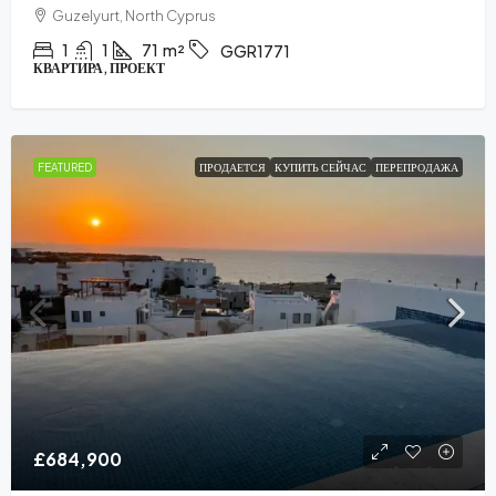
Guzelyurt, North Cyprus
1
1
71
m²
GGR1771
КВАРТИРА, ПРОЕКТ
FEATURED
ПРОДАЕТСЯ
КУПИТЬ СЕЙЧАС
ПЕРЕПРОДАЖА
£684,900