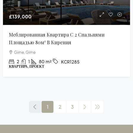
£139,000
Меблированная Квартира С 2 Спальнями
Площадью 80м² В Кирения
Girne, Girne
2
1
80
m²
KCR1285
КВАРТИРА, ПРОЕКТ
1
2
3