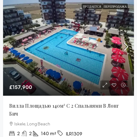
ПРОДАЕТСЯ
ПЕРЕПРОДАЖА
£157,900
Вилла Площадью 140м² С 2 Спальнями В Лонг
Бич
Iskele, Long Beach
2
2
140
m²
ILR1309