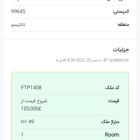
کدپستی:
99645
منطقه:
تاتلیسو
جزئیات
Updated on دسامبر 20, 2023 at 8:39 ق.ظ
کد ملک
FTP1458
قیمت
شروع قیمت از
£105,000
متراژ ملک
49 m²
1
Room