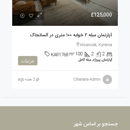
£125,000
آپارتمان مبله ۲ خوابه ۱۰۰ متری در آلسانجاک
Alsancak, Kyrenia
m²
100
2
2
KAR1768
آپارتمان, پروژه, مبله کامل
جزئیات
Cihanara-Admin
2 هفته ago
جستجو بر اساس شهر