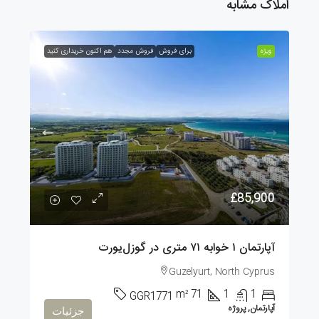
املاک مشابه
ویژه
برای فروش
فروش مجدد
هم اکنون خریداری کنید
£85,900
آپارتمان ۱ خوابه ۷۱ متری در گوزل‌یورت
Guzelyurt, North Cyprus
m²
71
1
1
GGR1771
آپارتمان, پروژه
جزئیات