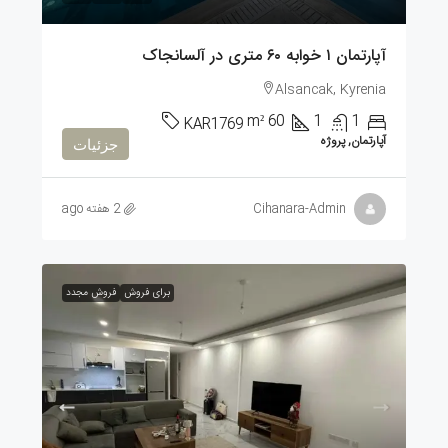
آپارتمان ۱ خوابه ۶۰ متری در آلسانجاک
Alsancak, Kyrenia
m²
60
1
1
KAR1769
آپارتمان, پروژه
جزئیات
Cihanara-Admin
2 هفته ago
برای فروش
فروش مجدد