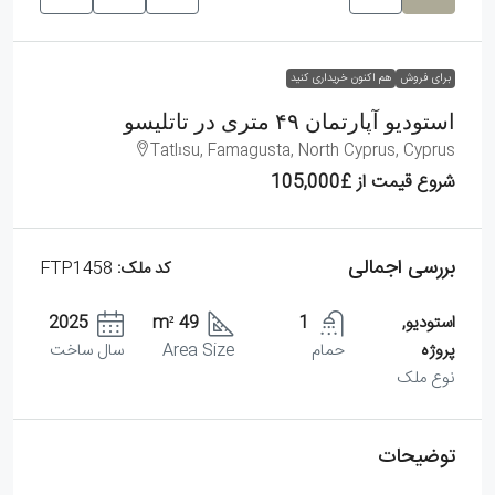
برای فروش
هم اکنون خریداری کنید
استودیو آپارتمان ۴۹ متری در تاتلیسو
Tatlısu, Famagusta, North Cyprus, Cyprus
شروع قیمت از
£105,000
بررسی اجمالی
کد ملک:
FTP1458
استودیو,
1
49 m²
2025
پروژه
حمام
Area Size
سال ساخت
نوع ملک
توضیحات