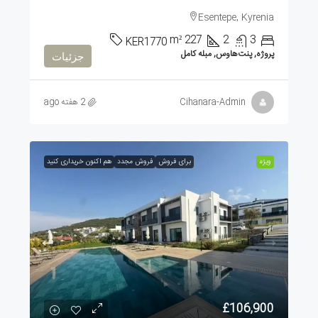
Esentepe, Kyrenia
m²
227
2
3
KER1770
پروژه, پنت‌هاوس, مبله کامل
جزئیات
Cihanara-Admin
2 هفته ago
ویژه
برای فروش
فروش مجدد
هم اکنون خریداری کنید
£106,900