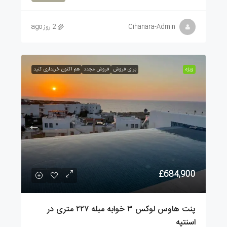
Cihanara-Admin
2 روز ago
ویژه
برای فروش
فروش مجدد
هم اکنون خریداری کنید
£684,900
پنت هاوس لوکس ۳ خوابه مبله ۲۲۷ متری در
اسنتپه