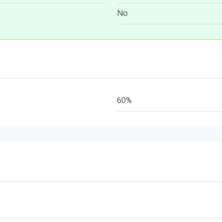
No
60%