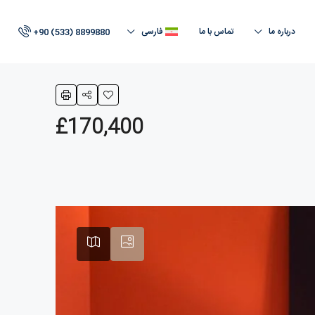
درباره ما
تماس با ما
فارسی
+90 (533) 8899880
£170,400