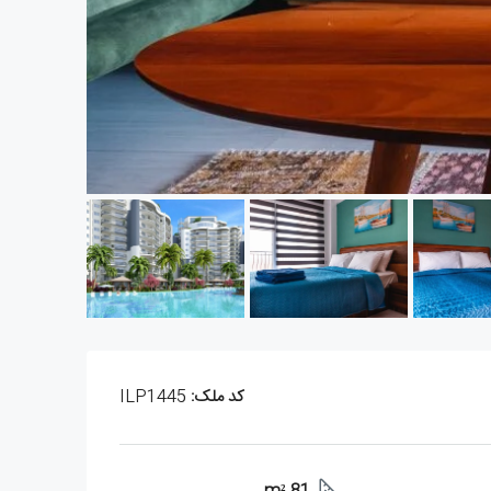
کد ملک:
ILP1445