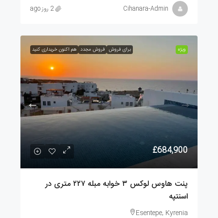
Cihanara-Admin
2 روز ago
ویژه
برای فروش
فروش مجدد
هم اکنون خریداری کنید
£684,900
پنت هاوس لوکس ۳ خوابه مبله ۲۲۷ متری در
اسنتپه
Esentepe, Kyrenia