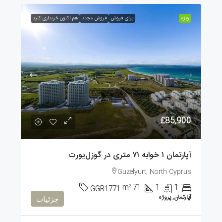
ویژه
برای فروش
فروش مجدد
هم اکنون خریداری کنید
£85,900
آپارتمان ۱ خوابه ۷۱ متری در گوزل‌یورت
Guzelyurt, North Cyprus
m²
71
1
1
GGR1771
آپارتمان, پروژه
جزئیات