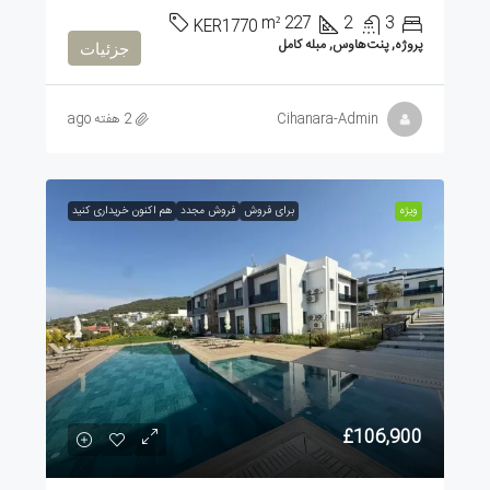
m²
227
2
3
KER1770
پروژه, پنت‌هاوس, مبله کامل
جزئیات
Cihanara-Admin
2 هفته ago
ویژه
برای فروش
فروش مجدد
هم اکنون خریداری کنید
£106,900