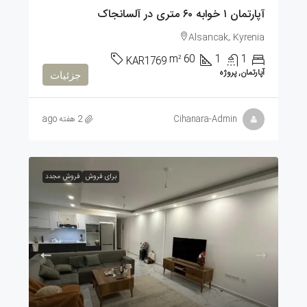
آپارتمان ۱ خوابه ۶۰ متری در آلسانجاک
Alsancak, Kyrenia
m²
60
1
1
KAR1769
آپارتمان, پروژه
جزئیات
Cihanara-Admin
2 هفته ago
برای فروش
فروش مجدد