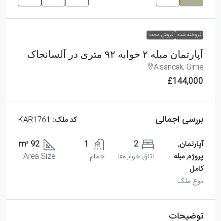
فروخته شده
فروش مجدد
آپارتمان مبله ۲ خوابه ۹۲ متری در آلسانجاک
Alsancak, Girne
£144,000
بررسی اجمالی
کد ملک:
KAR1761
آپارتمان,
2
1
92 m²
پروژه, مبله
اتاق خواب‌ها
حمام
Area Size
کامل
نوع ملک
توضیحات