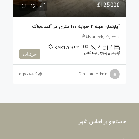
£125,000
آپارتمان مبله ۲ خوابه ۱۰۰ متری در آلسانجاک
Alsancak, Kyrenia
m²
100
2
2
KAR1768
آپارتمان, پروژه, مبله کامل
جزئیات
Cihanara-Admin
2 هفته ago
جستجو بر اساس شهر