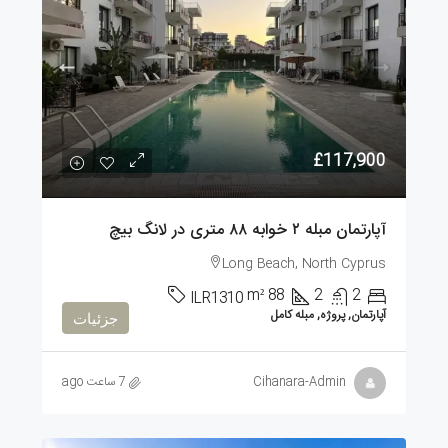
£117,900
آپارتمان مبله ۲ خوابه ۸۸ متری در لانگ بیچ
Long Beach, North Cyprus
m²
88
2
2
ILR1310
آپارتمان, پروژه, مبله کامل
جزئیات
Cihanara-Admin
7 ساعت ago