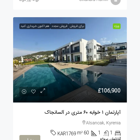
ویژه
برای فروش
فروش مجدد
هم اکنون خریداری کنید
£106,900
آپارتمان ۱ خوابه ۶۰ متری در آلسانجاک
Alsancak, Kyrenia
m²
60
1
1
KAR1769
آپارتمان, پروژه
جزئیات