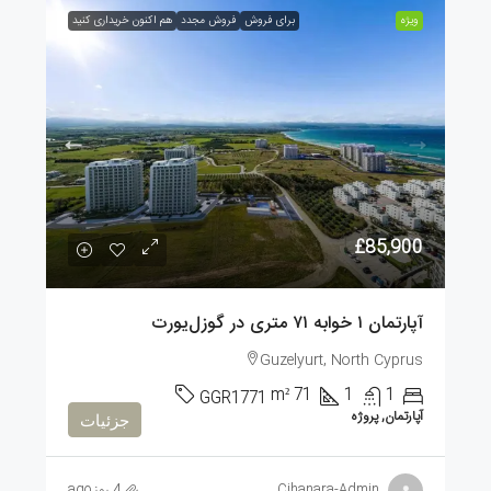
ویژه
برای فروش
فروش مجدد
هم اکنون خریداری کنید
£85,900
آپارتمان ۱ خوابه ۷۱ متری در گوزل‌یورت
Guzelyurt, North Cyprus
m²
71
1
1
GGR1771
آپارتمان, پروژه
جزئیات
Cihanara-Admin
4 روز ago