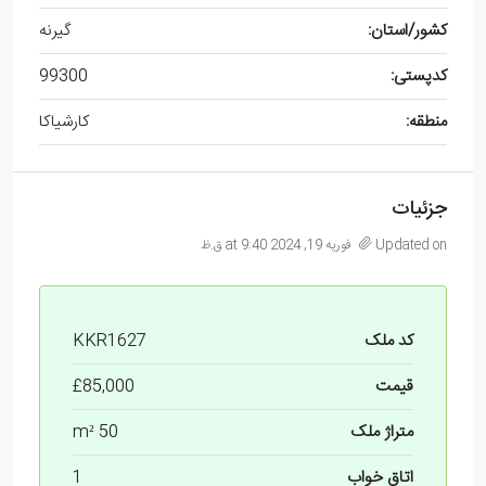
کشور/استان:
گیرنه
کدپستی:
99300
منطقه:
کارشیاکا
جزئیات
Updated on فوریه 19, 2024 at 9:40 ق.ظ
کد ملک
KKR1627
قیمت
£85,000
متراژ ملک
50 m²
اتاق خواب
1