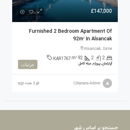
£147,000
Furnished 2 Bedroom Apartment Of
92m² In Alsancak
Alsancak, Girne
m²
92
2
2
KAR1767
آپارتمان, پروژه, مبله کامل
جزئیات
Cihanara-Admin
3 هفته ago
جستجو بر اساس شهر