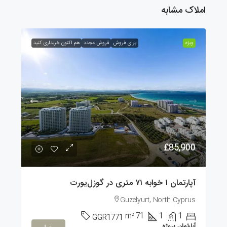
املاک مشابه
ویژه
برای فروش
فروش مجدد
هم اکنون خریداری کنید
£85,900
آپارتمان ۱ خوابه ۷۱ متری در گوزل‌یورت
Guzelyurt, North Cyprus
m²
71
1
1
GGR1771
آپارتمان, پروژه