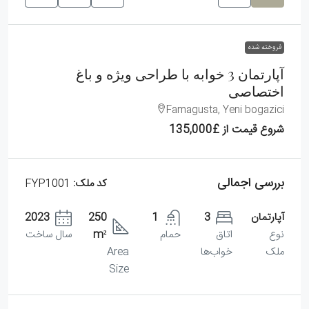
فروخته شده
آپارتمان 3 خوابه با طراحی ویژه و باغ
اختصاصی
Famagusta, Yeni bogazici
شروع قیمت از
£135,000
بررسی اجمالی
کد ملک:
FYP1001
آپارتمان
3
1
250
2023
نوع
اتاق
حمام
m²
سال ساخت
ملک
خواب‌ها
Area
Size