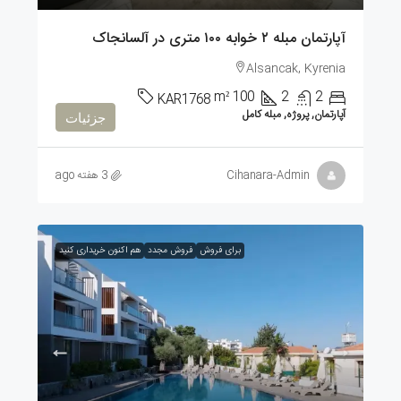
آپارتمان مبله ۲ خوابه ۱۰۰ متری در آلسانجاک
Alsancak, Kyrenia
m²
100
2
2
KAR1768
آپارتمان, پروژه, مبله کامل
جزئیات
Cihanara-Admin
3 هفته ago
برای فروش
فروش مجدد
هم اکنون خریداری کنید