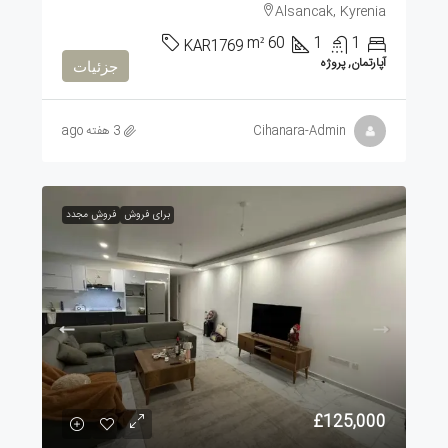
Alsancak, Kyrenia
m²
60
1
1
KAR1769
آپارتمان, پروژه
جزئیات
Cihanara-Admin
3 هفته ago
برای فروش
فروش مجدد
£125,000