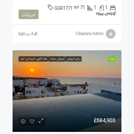
m²
71
1
1
GGR1771
آپارتمان, پروژه
جزئیات
Cihanara-Admin
4 روز ago
ویژه
برای فروش
فروش مجدد
هم اکنون خریداری کنید
£684,900