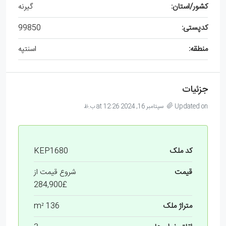
کشور/استان:
گیرنه
کدپستی:
99850
منطقه:
اسنتپه
جزئیات
Updated on سپتامبر 16, 2024 at 12:26 ب.ظ
کد ملک
KEP1680
قیمت
شروع قیمت از
£284,900
متراژ ملک
136 m²