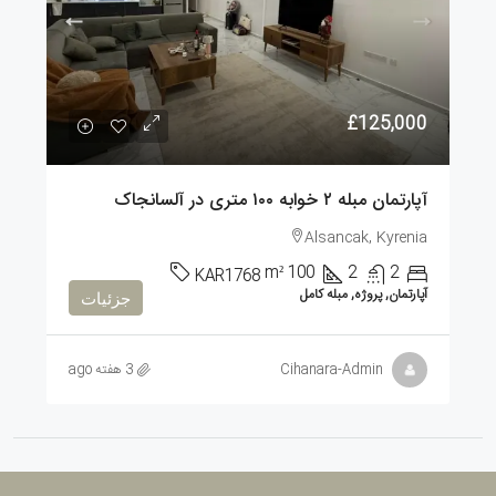
£125,000
آپارتمان مبله ۲ خوابه ۱۰۰ متری در آلسانجاک
Alsancak, Kyrenia
m²
100
2
2
KAR1768
آپارتمان, پروژه, مبله کامل
جزئیات
Cihanara-Admin
3 هفته ago