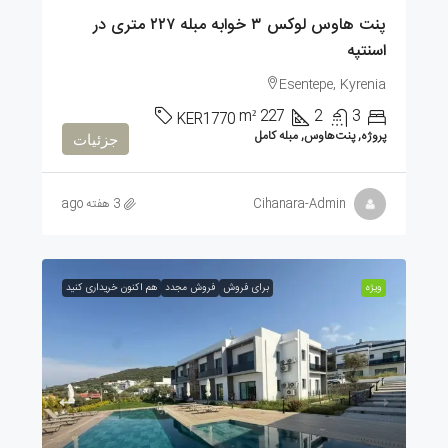
پنت هاوس لوکس ۳ خوابه مبله ۲۲۷ متری در
اسنتپه
Esentepe, Kyrenia
m²
227
2
3
KER1770
پروژه, پنت‌هاوس, مبله کامل
جزئیات
Cihanara-Admin
3 هفته ago
ویژه
برای فروش
فروش مجدد
هم اکنون خریداری کنید