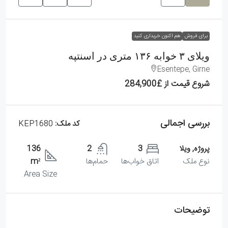
برای فروش
هم اکنون خریداری کنید
ویلای ۳ خوابه ۱۳۶ متری در اسنتپه
Esentepe, Girne
شروع قیمت از
£284,900
بررسی اجمالی
کد ملک:
KEP1680
پروژه, ویلا
3
2
136
نوع ملک
اتاق خواب‌ها
حمام‌ها
m²
Area Size
توضیحات