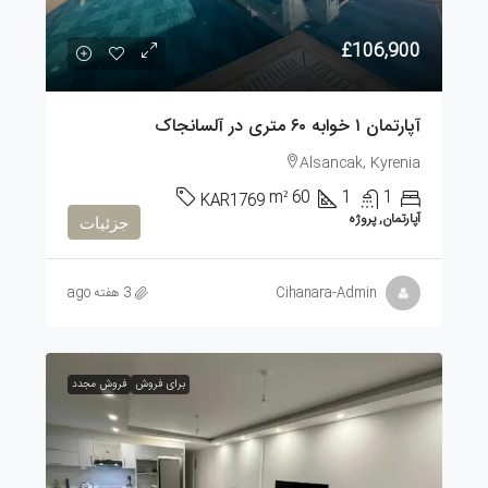
£106,900
آپارتمان ۱ خوابه ۶۰ متری در آلسانجاک
Alsancak, Kyrenia
m²
60
1
1
KAR1769
آپارتمان, پروژه
جزئیات
Cihanara-Admin
3 هفته ago
برای فروش
فروش مجدد