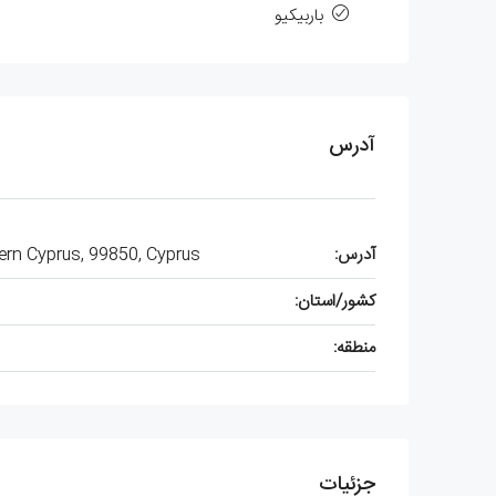
باربیکیو
آدرس
آدرس:
hern Cyprus, 99850, Cyprus
کشور/استان:
منطقه:
جزئیات