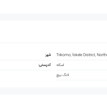
Trikomo, İskele District, Nort
شهر:
اسکله
کدپستی:
لانگ بیچ