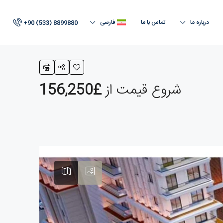
درباره ما
تماس با ما
فارسی
+90 (533) 8899880
شروع قیمت از
£156,250