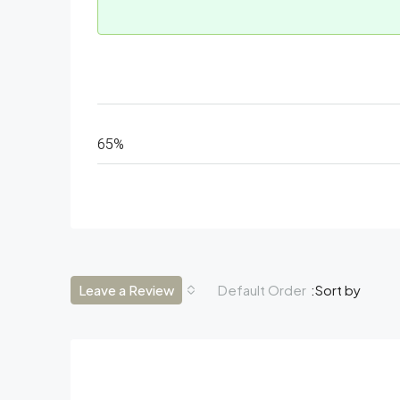
65%
Leave a Review
Default Order
Sort by: