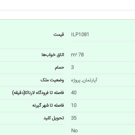
ILP1081
قیمت
78 m²
اتاق خواب‌ها
3
حمام
آپارتمان, پروژه
وضعیت ملک
40
فاصله تا فرودگاه لارناکا(دقیقه)
10
فاصله تا شهر گیرنه
35
تحویل کلید
No