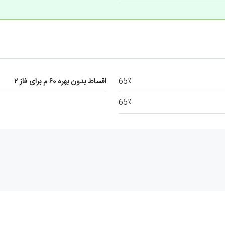
65٪
اقساط بدون بهره ۶۰ م برای فاز ۲
65٪