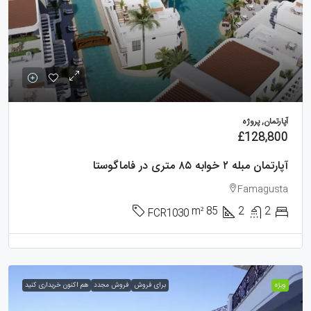
آپارتمان, پروژه
£128,800
آپارتمان مبله ۲ خوابه ۸۵ متری در فاماگوستا
Famagusta
m²
85
2
2
FCR1030
ویژه
برای فروش
فروش مجدد
هم اکنون خریداری کنید