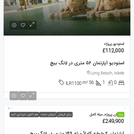
استودیو, پروژه
£112,000
استودیو آپارتمان ۵۶ متری در لانگ بیچ
Long Beach, Iskele
m²
56
1
0
ILR1100
آپارتمان, پروژه, مبله کامل
ویژه
برای فروش
فروش مجدد
هم اکنون خریداری کنید
£249,900
آپارتمان ۲ خوابه کاملاً مبله ۱۴۹ متری در لانگ بیچ