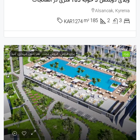
ویلای دوبلکس 3 خوابه 185 متری در آلسانجاک
Alsancak, Kyrenia
m²
185
2
3
KAR1274
ویژه
برای فروش
فروش مجدد
هم اکنون خریداری کنید