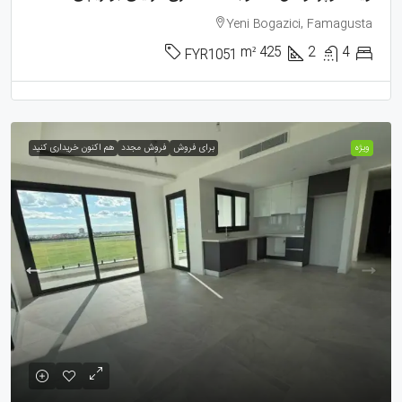
Yeni Bogazici, Famagusta
m²
425
2
4
FYR1051
ویژه
برای فروش
فروش مجدد
هم اکنون خریداری کنید