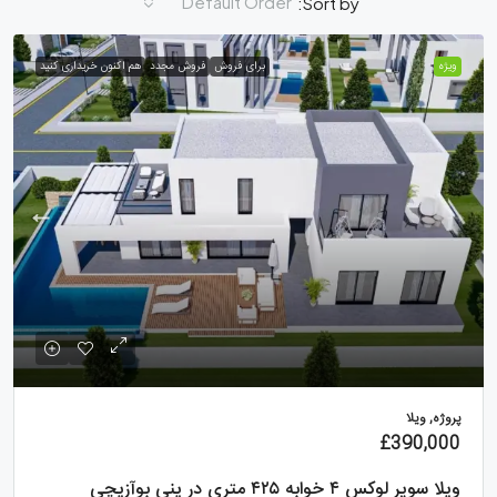
Default Order
Sort by:
ویژه
برای فروش
فروش مجدد
هم اکنون خریداری کنید
پروژه, ویلا
£390,000
ویلا سوپر لوکس ۴ خوابه ۴۲۵ متری در ینی بوآزیچی