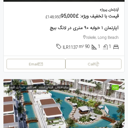
آپارتمان, پروژه
قیمت با تخفیف ویژه:
£95,000
£148,950
آپارتمان ۱ خوابه ۹۰ متری در لانگ بیچ
Iskele, Long Beach
m²
90
1
1
ILR1137
Email
Call
ویژه
برای فروش
فروش مجدد
هم اکنون خریداری کنید