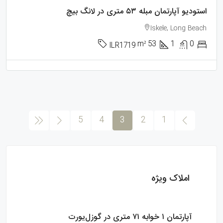
استودیو آپارتمان مبله ۵۳ متری در لانگ بیچ
Iskele, Long Beach
m²
53
1
0
ILR1719
5
4
3
2
1
املاک ویژه
£85,900
آپارتمان ۱ خوابه ۷۱ متری در گوزل‌یورت