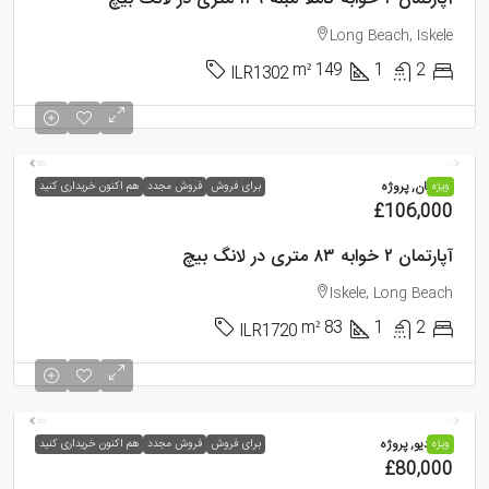
Long Beach, Iskele
m²
149
1
2
ILR1302
آپارتمان, پروژه
ویژه
برای فروش
فروش مجدد
هم اکنون خریداری کنید
£106,000
آپارتمان ۲ خوابه ۸۳ متری در لانگ بیچ
Iskele, Long Beach
m²
83
1
2
ILR1720
استودیو, پروژه
ویژه
برای فروش
فروش مجدد
هم اکنون خریداری کنید
£80,000