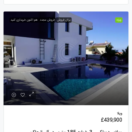
ویژه
برای فروش
فروش مجدد
هم اکنون خریداری کنید
ویلا
£439,900