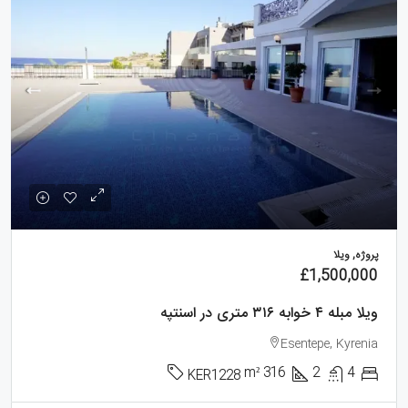
پروژه, ویلا
£1,500,000
ویلا مبله ۴ خوابه ۳۱۶ متری در اسنتپه
Esentepe, Kyrenia
m²
316
2
4
KER1228