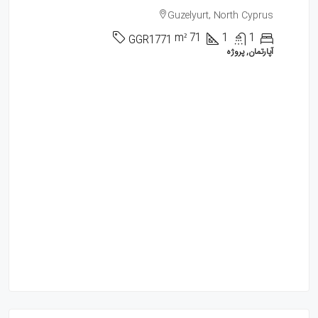
Guzelyurt, North Cyprus
m²
71
1
1
GGR1771
آپارتمان, پروژه
900
اسنت
enia
پروژه