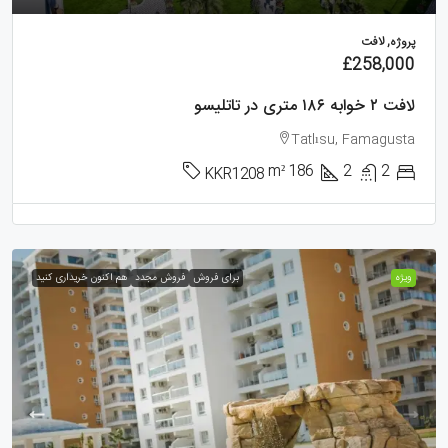
پروژه, لافت
£258,000
لافت ۲ خوابه ۱۸۶ متری در تاتلیسو
Tatlısu, Famagusta
m²
186
2
2
KKR1208
ویژه
برای فروش
فروش مجدد
هم اکنون خریداری کنید