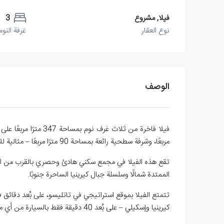
فيلا, مشروع
3
نوع العقار
غرفة النوم
الوصف
مربعًا، وشرفة سطحية رائعة بمساحة 90 مترًا مربعًا – مثالية للاستمتاع بالهواء الطلق والترفيه.
تقع هذه الفيلا في مجمع سكني هادئ وحصري بالقرب من البحر، 
​​الممتدة شمالًا وسلسلة جبال كيرينيا الساحرة جنوبًا.
تتمتع الفيلا بموقع استراتيجي في تاتليسو، على بُعد دقائق
كيرينيا وإسكيلي – على بُعد 40 دقيقة فقط بالسيارة من أي منهما – مما يوفر سهولة الوصول إلى جميع المعالم السياحية والمتاجر والمطاعم والخدمات الرئيسية في شمال قبرص.