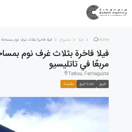
Home
فيلا
مشروع
فيلا فاخرة بثلاث غرف نوم بمساحة 347 مترًا مربعًا على قطعة أرض مساحتها 650 مترًا مربعًا في تاتليسيو
مربعًا في تاتليسيو
Tatlısu, Famagusta
للبيع
اعادة البيع
مقايضة