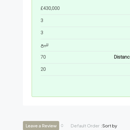
£430,000
3
3
للبيع
70
Distanc
20
Leave a Review
Default Order
Sort by: