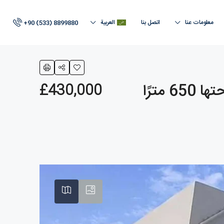
معلومات عنا
اتصل بنا
العربية
+90 (533) 8899880
فيلا فاخرة بثلاث غرف نوم بمساحة 347 مترًا مربعًا على قطعة أرض مساحتها 650 مترًا
£430,000