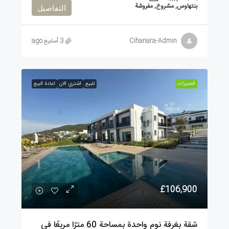
بنتهاوس, مشروع, مفروشة
التفاصيل
Cihanara-Admin
3 أسابيع ago
الممیزات
للبيع
اشتري الان
اعادة البيع
£106,900
شقة بغرفة نوم واحدة بمساحة 60 مترًا مربعًا في