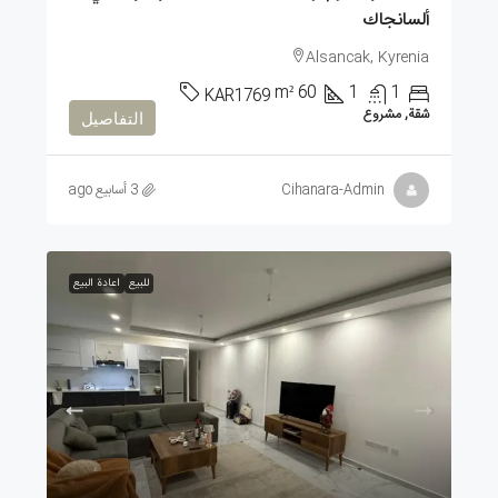
ألسانجاك
Alsancak, Kyrenia
m²
60
1
1
KAR1769
شقة, مشروع
التفاصيل
Cihanara-Admin
3 أسابيع ago
للبيع
اعادة البيع