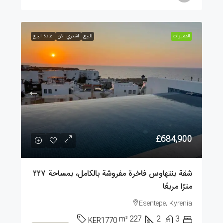
الممیزات
للبيع
اشتري الان
اعادة البيع
£684,900
شقة بنتهاوس فاخرة مفروشة بالكامل، بمساحة ٢٢٧
مترًا مربعًا
Esentepe, Kyrenia
m²
227
2
3
KER1770