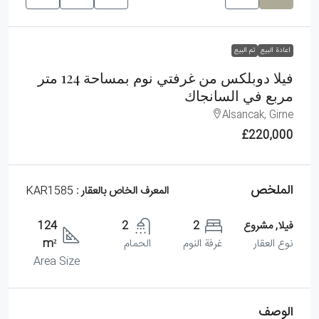
اعادة البيع
تم البيع
فيلا دوبلكس من غرفتي نوم بمساحة 124 متر
مربع في السانجاك
Alsancak, Girne
£220,000
الملخص
المعرف الخاص بالعقار :
KAR1585
فيلا, مشروع
2
2
124
نوع العقار
غرفة النوم
الحمام
m²
Area Size
الوصف