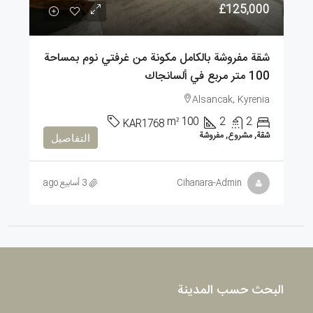
£125,000
شقة مفروشة بالكامل مكونة من غرفتي نوم بمساحة
100 متر مربع في ألسانجاك
Alsancak, Kyrenia
m²
100
2
2
KAR1768
شقة, مشروع, مفروشة
التفاصيل
Cihanara-Admin
3 أسابيع ago
البحث حسب المدينة