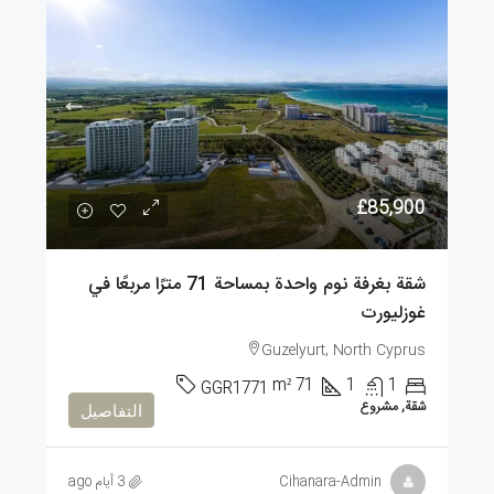
£85,900
شقة بغرفة نوم واحدة بمساحة 71 مترًا مربعًا في
غوزليورت
Guzelyurt, North Cyprus
m²
71
1
1
GGR1771
شقة, مشروع
التفاصيل
Cihanara-Admin
3 أيام ago