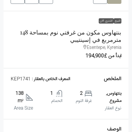
للبيع
اشتري الان
بنتهاوس مكون من غرفتي نوم بمساحة 148
مترمربع في إسينتيبي
Esentepe, Kyrenia
ابدأ من
£194,900
الملخص
المعرف الخاص بالعقار :
KEP1741
بنتهاوس,
2
1
138
مشروع
غرفة النوم
الحمام
m²
نوع العقار
Area Size
الوصف