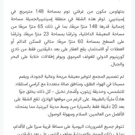
بنتهاوس مكون من غرفتي نوم بمساحة 148 مترمربع في
إسينتيبي. توفر هذه الشقة في منطقة إسينتيبيالجميلة مساحة
إجمالية قدرها 148 مترًا مربعًا، بما في ذلك 65 مترًا مربعًا من
مساحة المعيشة الداخلية، وتراسًا بمساحة 23 مترًا مربعًا، وتراسًا
على السطح بمساحة 60 مترًا مربعًا. مثالي للسكن الدائم أو
العطلات أو الاستثمار، يقع العقار على بعد دقيقتين فقط من نادي
كورينيوم الدولي للغولف المرموق ويوفر إطلالات خلابة على البحر
والجبال.
تم تصميم المجمع لتوفير معيشة مريحة وعالية الجودة، ويضم
مسبحًا في الهواء الطلق، ومناطق صالة متعددة مع كراسي استلقاء
للتشمس، وحديقة زيتون، وأشجار نخيل – كل ذلك يخلق جوًا
هادئًا مليئًا بالطبيعة. على الرغم من موقعها الهادئ، تقع الشقة على
بعد 20 دقيقة فقط بالسيارة من وسط مدينة كيرينيا، مما يمنحك
الأفضل من العالمين: السلام وسهولة الوصول.
تتوفر جميع الضروريات اليومية على مسافة قريبة سيرًا على الأقدام،
بما في ذلك السوق والصيدلية وملعب التنس على بعد دقيقتين