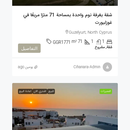
شقة بغرفة نوم واحدة بمساحة 71 مترًا مربعًا في
غوزليورت
Guzelyurt, North Cyprus
m²
71
1
1
GGR1771
شقة, مشروع
التفاصيل
Cihanara-Admin
يومين ago
الممیزات
للبيع
اشتري الان
اعادة البيع