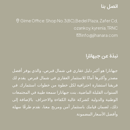
اتصل بنا
Girne Office: Shop No.3(8C),Bedel Plaza, Zafer Cd,
ozankoy, kyrenia, TRNC
info@jihanara.com
نبذة عن جيهانارا
جيهانارا هو أكبر دليل عقاري في شمال قبرص، والذي يوفر أفضل
مصدر وأكثرها أمانًا للاستثمار العقاري في شمال قبرص. يقدم لك
فريقنا استشارة احترافية لكل خطوة من خطوات استثمارك. في
السنوات القليلة الماضية، بنت جيهانارا سمعة طيبة في المجتمعات
الوطنية والدولية كشركة عالية الكفاءة والاحتراف. بالإضافة إلى
ذلك، لضمان قيامك باستثمار آمن ومربح معنا، نقدم طرقًا سهلة
وأفضل الأسعار المضمونة.