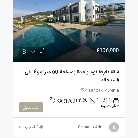
£106,900
شقة بغرفة نوم واحدة بمساحة 60 مترًا مربعًا في
ألسانجاك
Alsancak, Kyrenia
m²
60
1
1
KAR1769
شقة, مشروع
التفاصيل
Cihanara-Admin
3 أسابيع ago