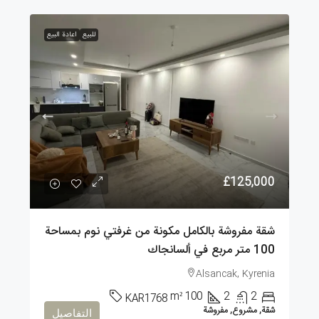
للبيع
اعادة البيع
£125,000
شقة مفروشة بالكامل مكونة من غرفتي نوم بمساحة
100 متر مربع في ألسانجاك
Alsancak, Kyrenia
m²
100
2
2
KAR1768
شقة, مشروع, مفروشة
التفاصيل