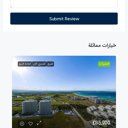
Submit Review
خيارات مماثلة
الممیزات
للبيع
اشتري الان
اعادة البيع
£85,900