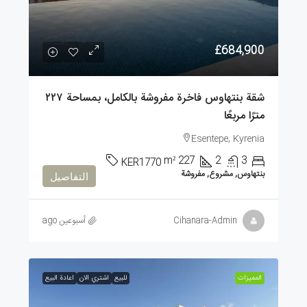
£684,900
شقة بنتهاوس فاخرة مفروشة بالكامل، بمساحة ٢٢٧
مترًا مربعًا
Esentepe, Kyrenia
m²
227
2
3
KER1770
بنتهاوس, مشروع, مفروشة
التفاصيل
Cihanara-Admin
أسبوعين ago
الممیزات
للبيع
اشتري الان
اعادة البيع