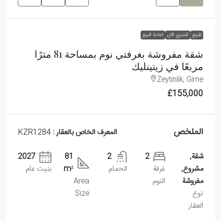
للبيع
اشتري الان
اعادة البيع
شقة مفروشة بغرفتي نوم بمساحة 81 مترًا
مربعًا في زيتينليك
Zeytinlik, Girne
£155,000
الملخص
المعرف الخاص بالعقار :
KZR1284
شقة,
2
2
81
2027
مشروع,
غرفة
الحمام
m²
بنيت عام
مفروشة
النوم
Area
نوع
Size
العقار