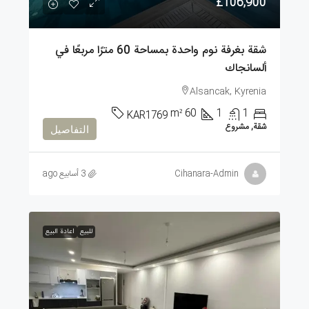
£106,900
شقة بغرفة نوم واحدة بمساحة 60 مترًا مربعًا في
ألسانجاك
Alsancak, Kyrenia
m²
60
1
1
KAR1769
شقة, مشروع
التفاصيل
Cihanara-Admin
3 أسابيع ago
للبيع
اعادة البيع