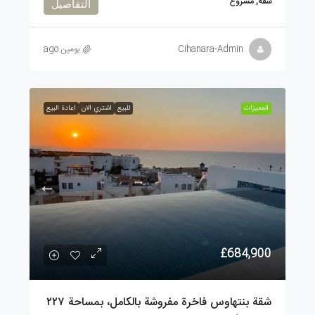
شقة, مشروع
التفاصيل
Cihanara-Admin
يومين ago
الممیزات
للبيع
اشتري الان
اعادة البيع
£684,900
شقة بنتهاوس فاخرة مفروشة بالكامل، بمساحة ٢٢٧