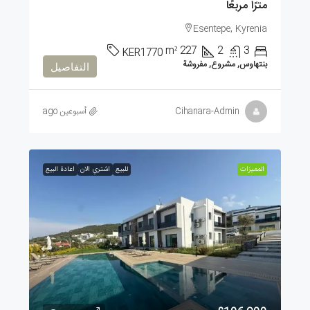
مترًا مربعًا
Esentepe, Kyrenia
m²
227
2
3
KER1770
بنتهاوس, مشروع, مفروشة
التفاصيل
Cihanara-Admin
أسبوعين ago
الممیزات
للبيع
اشتري الان
اعادة البيع