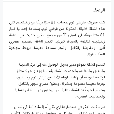
الوصف
شقة مفروشة بغرفتي نوم بمساحة 81 مترًا مربعًا في زيتينليك. تقع
هذه الشقة الأنيقة، المكونة من غرفتي نوم، بمساحة إجمالية تبلغ
81 مترًا مربعًا، في المبنى “أ” من مجمع سكني حديث في منطقة
زيتينليك النابضة بالحياة، كيرينيا. تتميز الشقة بتصميم عصري
أنيق، ومفروشة بالكامل، وتوفر مساحة معيشة مريحة وجاهزة
للسكن فورًا.
تتمتع الشقة بموقع مميز يسهل الوصول منه إلى مركز المدينة
والمتاجر والمطاعم والخدمات الأساسية، مما يجعلها خيارًا مثاليًا
للإقامة اليومية أو الإقامة طويلة الأمد. مع غرفتي نوم واسعتين،
وغرفة معيشة مفتوحة ومشرقة، ومطبخ عصري مجهز بالكامل،
وحمام فاخر، تُعد الشقة مثالية لمن يبحثون عن الراحة والعملية
والجماليات العصرية.
سواء كنت تفكر في استثمار عقاري ذكي أو إقامة دائمة في شمال
قبرص، فإن هذا العقار يوفر كليهما. موقعها الممتاز وإمكانات التأجير