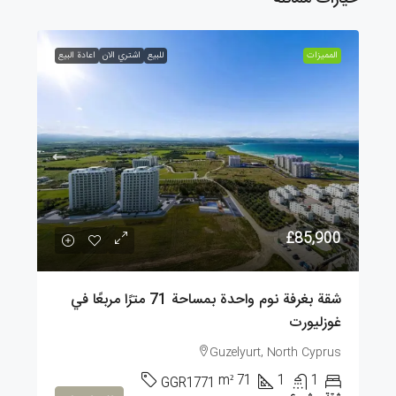
الممیزات
للبيع
اشتري الان
اعادة البيع
£85,900
شقة بغرفة نوم واحدة بمساحة 71 مترًا مربعًا في
غوزليورت
Guzelyurt, North Cyprus
m²
71
1
1
GGR1771