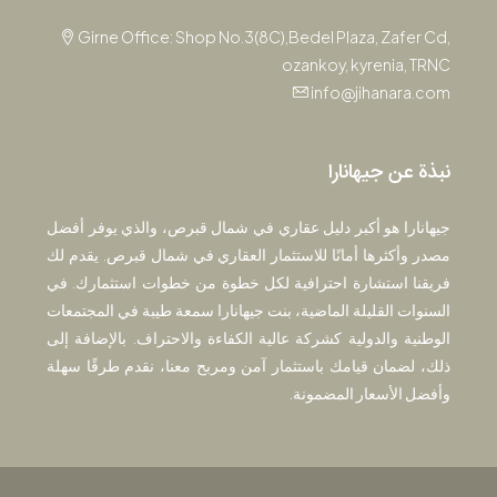
Girne Office: Shop No.3(8C),Bedel Plaza, Zafer Cd,
ozankoy, kyrenia, TRNC
info@jihanara.com
نبذة عن جيهانارا
جيهانارا هو أكبر دليل عقاري في شمال قبرص، والذي يوفر أفضل
مصدر وأكثرها أمانًا للاستثمار العقاري في شمال قبرص. يقدم لك
فريقنا استشارة احترافية لكل خطوة من خطوات استثمارك. في
السنوات القليلة الماضية، بنت جيهانارا سمعة طيبة في المجتمعات
الوطنية والدولية كشركة عالية الكفاءة والاحتراف. بالإضافة إلى
ذلك، لضمان قيامك باستثمار آمن ومربح معنا، نقدم طرقًا سهلة
وأفضل الأسعار المضمونة.