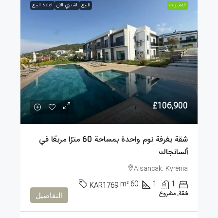
الممیزات
للبيع
اشتري الان
اعادة البيع
£106,900
شقة بغرفة نوم واحدة بمساحة 60 مترًا مربعًا في
ألسانجاك
Alsancak, Kyrenia
m²
60
1
1
KAR1769
شقة, مشروع
التفاصيل