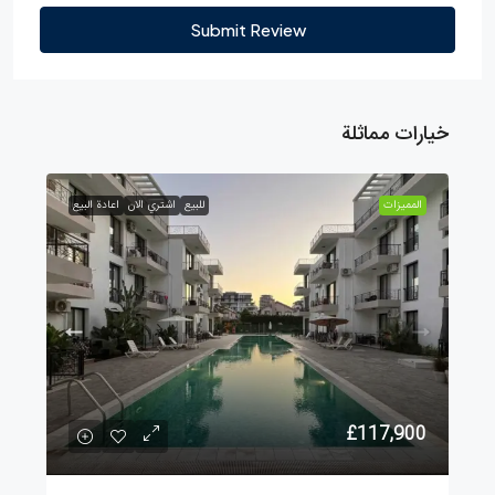
Submit Review
خيارات مماثلة
الممیزات
للبيع
اشتري الان
اعادة البيع
£117,900