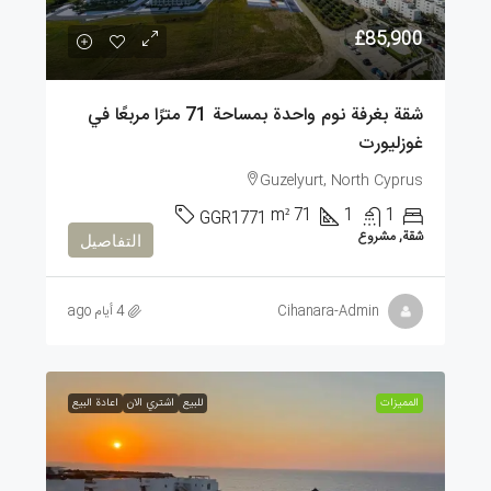
£85,900
شقة بغرفة نوم واحدة بمساحة 71 مترًا مربعًا في
غوزليورت
Guzelyurt, North Cyprus
m²
71
1
1
GGR1771
شقة, مشروع
التفاصيل
Cihanara-Admin
4 أيام ago
الممیزات
للبيع
اشتري الان
اعادة البيع