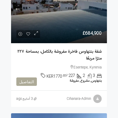
£684,900
شقة بنتهاوس فاخرة مفروشة بالكامل، بمساحة ٢٢٧
مترًا مربعًا
Esentepe, Kyrenia
m²
227
2
3
KER1770
بنتهاوس, مشروع, مفروشة
التفاصيل
Cihanara-Admin
3 أسابيع ago