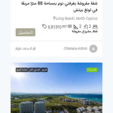
شقة مفروشة بغرفتي نوم بمساحة 88 مترًا مربعًا
في لونغ بيتش
Long Beach, North Cyprus
m²
88
2
2
ILR1310
شقة, مشروع, مفروشة
التفاصيل
Cihanara-Admin
6 ساعات ago
الممیزات
للبيع
اشتري الان
اعادة البيع