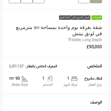
الممیزات
للبيع
اشتري الان
اعادة البيع
شقة بغرفة نوم واحدة بمساحة 90 مترمربع
في لونق بيتش
Iskele, Long Beach
£95,000
الملخص
المعرف الخاص بالعقار :
ILR1137
شقة, مشروع
1
1
90 m²
نوع العقار
غرفة النوم
الحمام
Area Size
الوصف