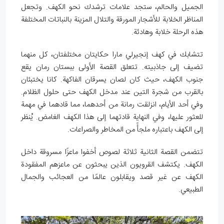
الجميل والحالم، ستجد علامات ترشدك نحو الكهف. وتجعل
المناظر الخلابة للأشجار المورقة والتلال المزينة بالنباتات المختلفة
هذه الرحلة خلابة وهادئة.
تتشابك في كهف إنجيرلي مارا حكايتان مختلفتان، كل منهما
تضيف إلى جاذبيته. تتعلق القصة الأولى ببستان رمان يقع
جنوب الكهف، حيث كان لصان يسرقان الفاكهة. كانا يختبئان
بالقرب من شجرة التين عند مدخل الكهف حتى حلول الظلام.
وفي أحد الأيام، انزلقت رمانة من أحدهما، مما قادهما في مهمة
للعثور عليها، وفي النهاية قادتهما إلى هذا الكهف الغامض. يُنظر
إلى الكهف باعتباره ملجأً من المخاطر والصراعات.
تتضمن القصة الثانية ثلاثة لصوص أخفوا ماعزًا مسروقة داخل
الكهف. يكتشف القرويون الذين يبحثون عن ماعزهم المفقودة
الكهف عن غير قصد ويقابلون عالمًا من العجائب والجمال
الطبيعي.