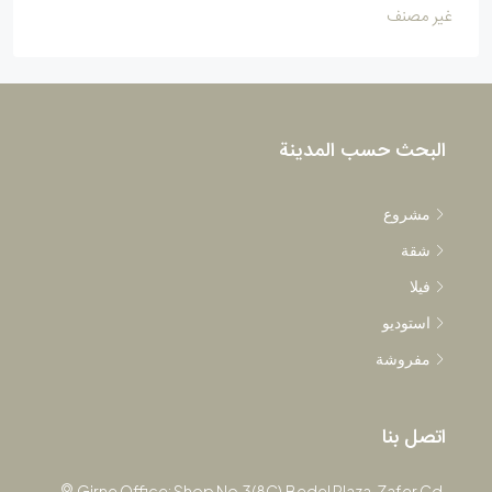
غير مصنف
البحث حسب المدينة
مشروع
شقة
فيلا
استوديو
مفروشة
اتصل بنا
Girne Office: Shop No.3(8C),Bedel Plaza, Zafer Cd,