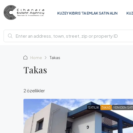
KUZEY KIBRIS’TA EMLAK SATIN ALIN
KUZ
Home
Takas
Takas
2 özellikler
SATILIK
TAKAS
YENIDEN SAT