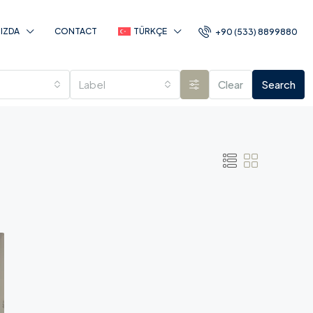
IZDA
CONTACT
TÜRKÇE
+90 (533) 8899880
Label
Clear
Search