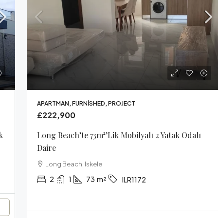
APARTMAN, FURNISHED, PROJECT
£222,900
k
Long Beach’te 73m²’lik Mobilyalı 2 Yatak Odalı
Daire
Long Beach, Iskele
2
1
73
m²
ILR1172