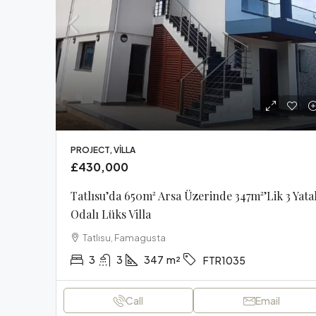
PROJECT, VILLA
£430,000
Tatlısu’da 650m² Arsa Üzerinde 347m²’lik 3 Yata
Odalı Lüks Villa
Tatlısu, Famagusta
3
3
347
m²
FTR1035
Call
Email