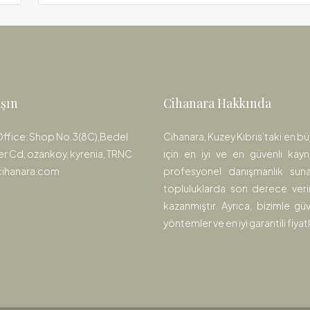
aşın
Cihanara Hakkında
Office: Shop No.3(8C),Bedel
Cihanara, Kuzey Kıbrıs’taki en bü
er Cd, ozankoy, kyrenia, TRNC
için en iyi ve en güvenli kayn
cihanara.com
profesyonel danışmanlık sunar
topluluklarda son derece verim
kazanmıştır. Ayrıca, bizimle gü
yöntemler ve en iyi garantili fiya