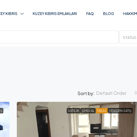
EY KIBRIS
KUZEY KIBRIS EMLAKLARI
FAQ
BLOG
HAKKIM
status
Default Order
Sort by:
IŞ
SATILIK
ŞIMDI AL
TAKAS
YENIDEN SATIŞ