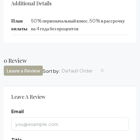
Additional Details
План
50% первоначальный взнос, 50% в рассрочку
оплаты
на 4 года без процентов
0 Review
Leave a Review
Default Order
Sort by:
Leave A Review
Email
Title