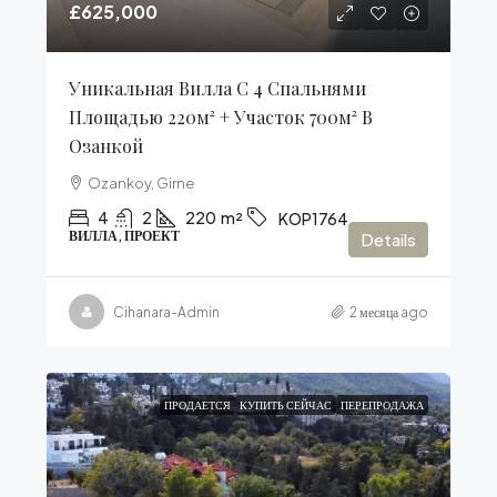
£625,000
Уникальная Вилла С 4 Спальнями
Площадью 220м² + Участок 700м² В
Озанкой
Ozankoy, Girne
4
2
220
m²
KOP1764
ВИЛЛА, ПРОЕКТ
Details
Cihanara-Admin
2 месяца ago
ПРОДАЕТСЯ
КУПИТЬ СЕЙЧАС
ПЕРЕПРОДАЖА