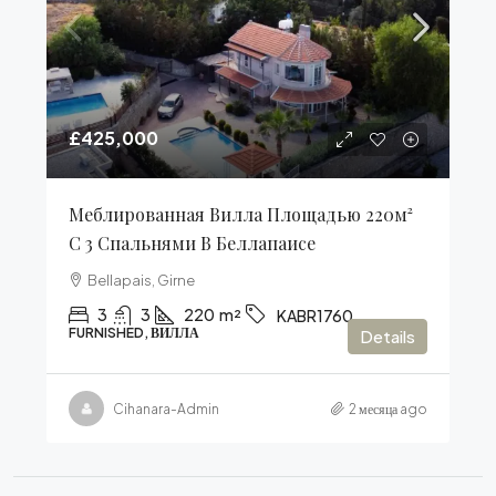
£425,000
Меблированная Вилла Площадью 220м²
С 3 Спальнями В Беллапаисе
Bellapais, Girne
3
3
220
m²
KABR1760
FURNISHED, ВИЛЛА
Details
Cihanara-Admin
2 месяца ago