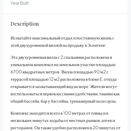
Year Built
Description
Испытайте максимальный отдых и постоянную жизнь с
этой двухуровневой виллой на продажу в Эсентепе.
Эта двухуровневая вилла с 2 спальнями расположена в
уникальном комплексе на земельном участке площадью
6700 квадратных метров. Вилла площадью 90 м2 с
террасой площадью 12 м2 расположена в блоке E, откуда
открывается захватывающий вид на море. Жители могут
воспользоваться первоклассными удобствами, такими как
общий бассейн, бар у бассейна, тренажерный зал и сауна.
Комплекс находится всего в 100 метрах от пляжа и в
нескольких минутах ходьбы от местных рынков, аптек и
ресторанов. Он также удобно расположен в 20 минутах от