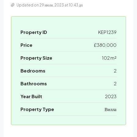
Updated on 29 июля, 2023 at 10:43 дп
Property ID
KEP1239
Price
£380,000
Property Size
102 m²
Bedrooms
2
Bathrooms
2
Year Built
2023
Property Type
Вилла