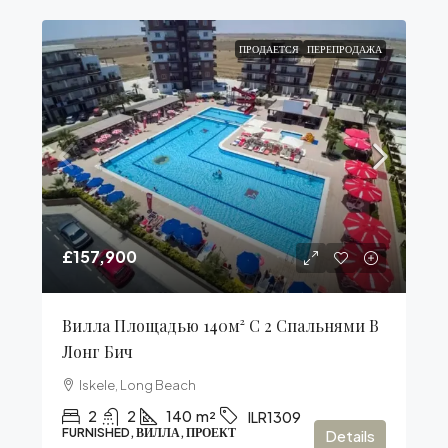
ПРОДАЕТСЯ
ПЕРЕПРОДАЖА
£157,900
Вилла Площадью 140м² С 2 Спальнями В
Лонг Бич
Iskele, Long Beach
2
2
140
m²
ILR1309
FURNISHED, ВИЛЛА, ПРОЕКТ
Details