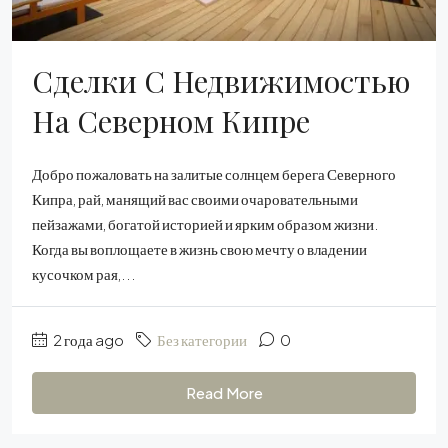
Сделки С Недвижимостью
На Северном Кипре
Добро пожаловать на залитые солнцем берега Северного
Кипра, рай, манящий вас своими очаровательными
пейзажами, богатой историей и ярким образом жизни.
Когда вы воплощаете в жизнь свою мечту о владении
кусочком рая,...
2 года ago
Без категории
0
Read More