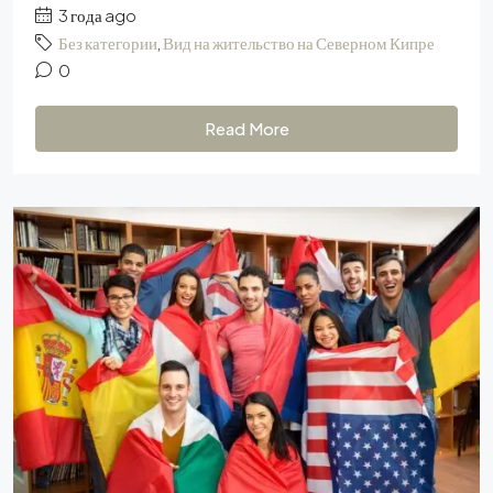
3 года ago
Без категории
,
Вид на жительство на Северном Кипре
0
Read More